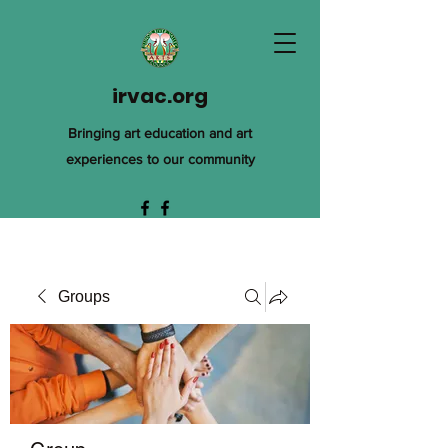
irvac.org
Bringing art education and art
experiences to our community
Groups