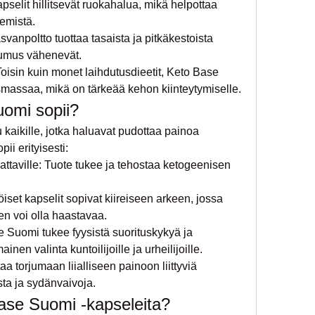
elit hillitsevät ruokahalua, mikä helpottaa 
kemistä.
anpoltto tuottaa tasaista ja pitkäkestoista 
pumus vähenevät.
oisin kuin monet laihdutusdieetit, Keto Base 
smassaa, mikä on tärkeää kehon kiinteytymiselle.
omi sopii?
kaikille, jotka haluavat pudottaa painoa 
pii erityisesti:
ttaville: Tuote tukee ja tehostaa ketogeenisen 
öiset kapselit sopivat kiireiseen arkeen, jossa 
n voi olla haastavaa.
se Suomi tukee fyysistä suorituskykyä ja 
nen valinta kuntoilijoille ja urheilijoille.
aa torjumaan liialliseen painoon liittyviä 
ta ja sydänvaivoja.
ase Suomi -kapseleita?