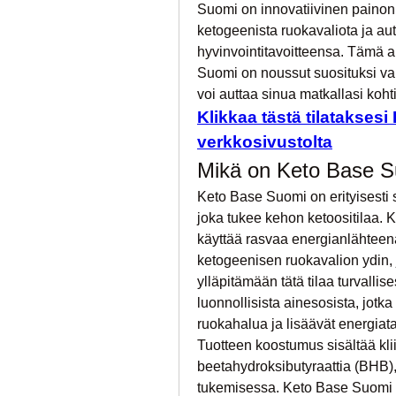
Suomi on innovatiivinen painonp
ketogeenista ruokavaliota ja a
hyvinvointitavoitteensa. Tämä ar
Suomi on noussut suosituksi val
voi auttaa sinua matkallasi koh
Klikkaa tästä tilataksesi
verkkosivustolta
Mikä on Keto Base 
Keto Base Suomi on erityisesti su
joka tukee kehon ketoositilaa. 
käyttää rasvaa energianlähteenä
ketogeenisen ruokavalion ydin, 
ylläpitämään tätä tilaa turvallise
luonnollisista ainesosista, jotka
ruokahalua ja lisäävät energiat
Tuotteen koostumus sisältää kliin
beetahydroksibutyraattia (BHB),
tukemisessa. Keto Base Suomi 