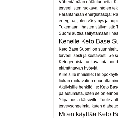
Vähentämään näläntunnetta: Kaps
terveellisten ruokavalintojen te
Parantamaan energiatasoja: Rasv
energiaa, joten väsymys ja uu
Tukemaan lihasten säilymistä: T
Suomi auttaa säilyttämään liha
Kenelle Keto Base Su
Keto Base Suomi on suunniteltu 
terveellisesti ja kestävästi. Se so
Ketogeenista ruokavaliota nouda
elämäntavan hyötyjä.
Kiireisille ihmisille: Helppokäytt
tiukan ruokavalion noudattamine
Aktiivisille henkilöille: Keto Ba
palautumista, joten se on erinomai
Ylipainosta kärsiville: Tuote autt
terveysongelmia, kuten diabetes
Miten käyttää Keto B