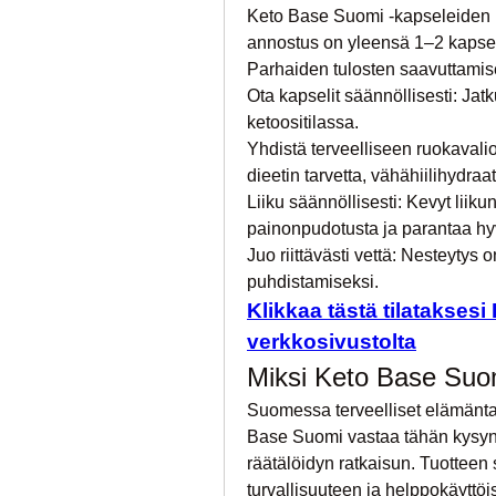
Keto Base Suomi -kapseleiden käy
annostus on yleensä 1–2 kapsel
Parhaiden tulosten saavuttamis
Ota kapselit säännöllisesti: Jat
ketoositilassa.
Yhdistä terveelliseen ruokaval
dieetin tarvetta, vähähiilihydraa
Liiku säännöllisesti: Kevyt liikun
painonpudotusta ja parantaa hyv
Juo riittävästi vettä: Nesteytys 
puhdistamiseksi.
Klikkaa tästä tilataksesi
verkkosivustolta
Miksi Keto Base Suo
Suomessa terveelliset elämäntav
Base Suomi vastaa tähän kysyntää
räätälöidyn ratkaisun. Tuotteen
turvallisuuteen ja helppokäyttöi