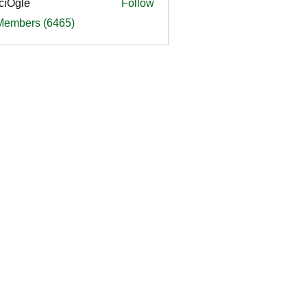
ciOgle
Follow
le
 Members (6465)