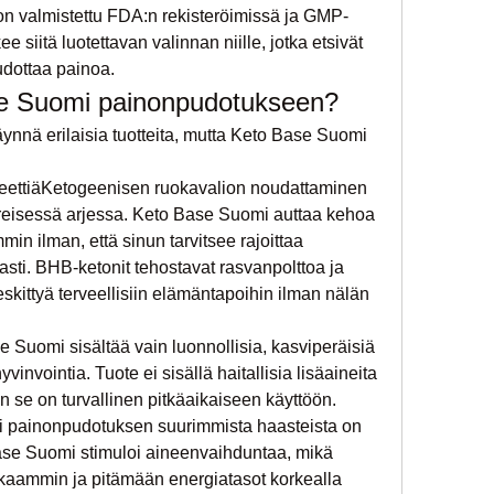
 on valmistettu FDA:n rekisteröimissä ja GMP-
ee siitä luotettavan valinnan niille, jotka etsivät 
udottaa painoa.
ase Suomi painonpudotukseen?
nnä erilaisia tuotteita, mutta Keto Base Suomi 
ieettiäKetogeenisen ruokavalion noudattaminen 
iireisessä arjessa. Keto Base Suomi auttaa kehoa 
in ilman, että sinun tarvitsee rajoittaa 
sti. BHB-ketonit tehostavat rasvanpolttoa ja 
keskittyä terveellisiin elämäntapoihin ilman nälän 
 Suomi sisältää vain luonnollisia, kasviperäisiä 
invointia. Tuote ei sisällä haitallisia lisäaineita 
en se on turvallinen pitkäaikaiseen käyttöön.
 painonpudotuksen suurimmista haasteista on 
se Suomi stimuloi aineenvaihduntaa, mikä 
kaammin ja pitämään energiatasot korkealla 