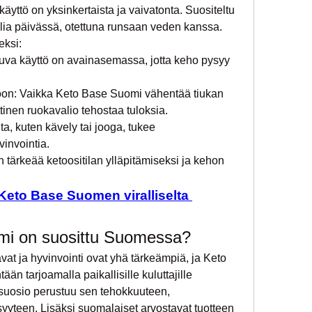
ttö on yksinkertaista ja vaivatonta. Suositeltu 
ia päivässä, otettuna runsaan veden kanssa. 
eksi:
kuva käyttö on avainasemassa, jotta keho pysyy 
ioon: Vaikka Keto Base Suomi vähentää tiukan 
ttinen ruokavalio tehostaa tuloksia.
ta, kuten kävely tai jooga, tukee 
invointia.
on tärkeää ketoositilan ylläpitämiseksi ja kehon 
 Keto Base Suomen viralliselta 
mi on suosittu Suomessa?
at ja hyvinvointi ovat yhä tärkeämpiä, ja Keto 
n tarjoamalla paikallisille kuluttajille 
 suosio perustuu sen tehokkuuteen, 
syyteen. Lisäksi suomalaiset arvostavat tuotteen 