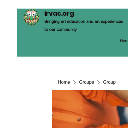
irvac.org
Bringing art education and art experiences
to our community
Hom
Home
Groups
Group