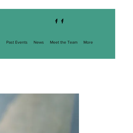
g
Past Events
News
Meet the Team
More