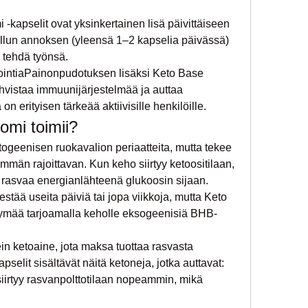
kapselit ovat yksinkertainen lisä päivittäiseen 
sitellun annoksen (yleensä 1–2 kapselia päivässä) 
 tehdä työnsä.
ointiaPainonpudotuksen lisäksi Keto Base 
vistaa immuunijärjestelmää ja auttaa 
 erityisen tärkeää aktiivisille henkilöille.
omi toimii?
geenisen ruokavalion periaatteita, mutta tekee 
än rajoittavan. Kun keho siirtyy ketoositilaan, 
a rasvaa energianlähteenä glukoosin sijaan. 
stää useita päiviä tai jopa viikkoja, mutta Keto 
tymää tarjoamalla keholle eksogeenisiä BHB-
in ketoaine, jota maksa tuottaa rasvasta 
selit sisältävät näitä ketoneja, jotka auttavat:
irtyy rasvanpolttotilaan nopeammin, mikä 