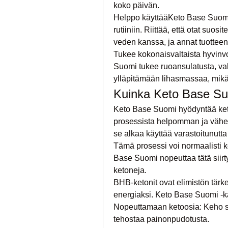
koko päivän.
Helppo käyttääKeto Base Suomi -
rutiiniin. Riittää, että otat suo
veden kanssa, ja annat tuotteen
Tukee kokonaisvaltaista hyvinv
Suomi tukee ruoansulatusta, vah
ylläpitämään lihasmassaa, mikä on
Kuinka Keto Base Su
Keto Base Suomi hyödyntää keto
prosessista helpomman ja vähemm
se alkaa käyttää varastoitunutt
Tämä prosessi voi normaalisti ke
Base Suomi nopeuttaa tätä siir
ketoneja.
BHB-ketonit ovat elimistön tärke
energiaksi. Keto Base Suomi -kap
Nopeuttamaan ketoosia: Keho si
tehostaa painonpudotusta.