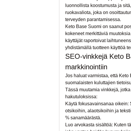
luonnollista koostumusta ja sitä
ruokavaliota, joka on osoittaut
terveyden parantamisessa.
Keto Base Suomi on saanut positi
kokeneet merkittäviä muutoksia
käyttäjät raportoivat laihtune
yhdistämällä tuotteen käyttöä t
SEO-vinkkejä Keto Ba
markkinointiin
Jos haluat varmistaa, että Keto 
suomalaisten kuluttajien tietoi
Tässä muutamia vinkkejä, jotka
hakutuloksissa:
Käytä fokusavainsanaa oikein: S
otsikoihin, alaotsikoihin ja teks
% sanamäärästä.
Luo arvokasta sisältöä: Kuten tämä