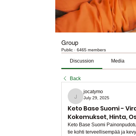
Group
Public
·
6465 members
Discussion
Media
Back
jocatymo
July 29, 2025
jocatymo
Keto Base Suomi - Vira
Kokemukset, Hinta, Os
Keto Base Suomi Painonpudotus o
tie kohti terveellisempää ja ke