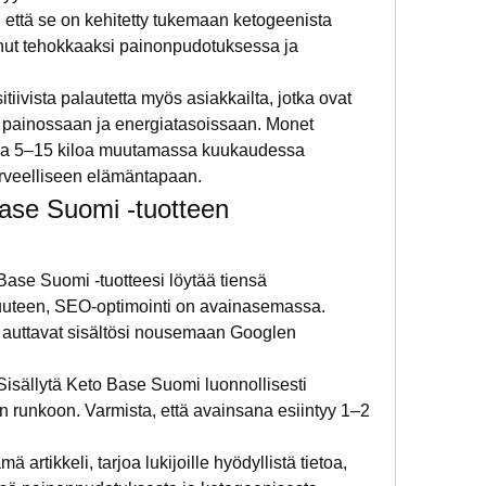
, että se on kehitetty tukemaan ketogeenista 
unut tehokkaaksi painonpudotuksessa ja 
ivista palautetta myös asiakkailta, jotka ovat 
 painossaan ja energiatasoissaan. Monet 
ensa 5–15 kiloa muutamassa kuukaudessa 
erveelliseen elämäntapaan.
se Suomi -tuotteen 
Base Suomi -tuotteesi löytää tiensä 
suuteen, SEO-optimointi on avainasemassa. 
 auttavat sisältösi nousemaan Googlen 
isällytä Keto Base Suomi luonnollisesti 
tin runkoon. Varmista, että avainsana esiintyy 1–2 
 artikkeli, tarjoa lukijoille hyödyllistä tietoa, 