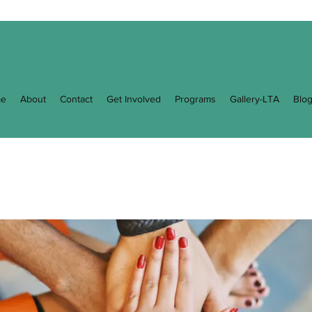
e
About
Contact
Get Involved
Programs
Gallery-LTA
Blo