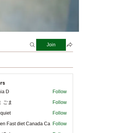
Join
rs
ia D
Follow
ま ごま
Follow
gquiet
Follow
t
en Fast diet Canada Ca
Follow