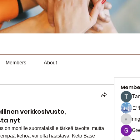
Members
About
Membe
Тan
ご
llinen verkkosivusto,
ta nyt
rin
ringquie
n monille suomalaisille tärkeä tavoite, mutta 
Gre
vyempää kehoa voi olla haastava. Keto Base 