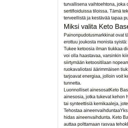
turvallisena vaihtoehtona, joka
sertifioiduissa tiloissa. Tämä tek
terveellistä ja kestävää tapaa p
Miksi valita Keto B
Painonpudotusmarkkinat ovat täy
erottuu joukosta monista syistä:
Tukee ketoosia ilman tiukkaa d
voi olla haastavaa, varsinkin k
siirtymään ketoositilaan nopeamm
ruokavaliotasi äärimmäisen tiuka
tarjoavat energiaa, jolloin voit 
tunnetta.
Luonnolliset ainesosatKeto Base
ainesosia, jotka tukevat kehon hyv
tai synteettisiä kemikaaleja, jot
Tehostaa aineenvaihduntaaYksi
hidas aineenvaihdunta. Keto Ba
auttaa polttamaan rasvaa tehok