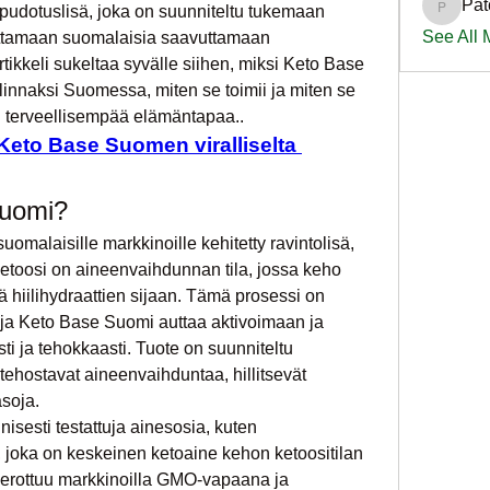
Pat
udotuslisä, joka on suunniteltu tukemaan 
PatciOg
See All
uttamaan suomalaisia saavuttamaan 
tikkeli sukeltaa syvälle siihen, miksi Keto Base 
innaksi Suomessa, miten se toimii ja miten se 
ti terveellisempää elämäntapaa..
 Keto Base Suomen viralliselta 
Suomi?
omalaisille markkinoille kehitetty ravintolisä, 
Ketoosi on aineenvaihdunnan tila, jossa keho 
 hiilihydraattien sijaan. Tämä prosessi on 
ja Keto Base Suomi auttaa aktivoimaan ja 
sti ja tehokkaasti. Tuote on suunniteltu 
 tehostavat aineenvaihduntaa, hillitsevät 
asoja.
isesti testattuja ainesosia, kuten 
 joka on keskeinen ketoaine kehon ketoositilan 
erottuu markkinoilla GMO-vapaana ja 