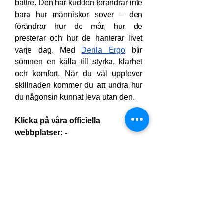
bättre. Den här kudden förändrar inte 
bara hur människor sover – den 
förändrar hur de mår, hur de 
presterar och hur de hanterar livet 
varje dag. Med 
Derila Ergo
 blir 
sömnen en källa till styrka, klarhet 
och komfort. När du väl upplever 
skillnaden kommer du att undra hur 
du någonsin kunnat leva utan den.
Klicka på våra officiella 
webbplatser: -
https://derilaergo.se/
https://derila-ergo.dk/