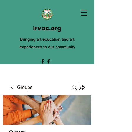
irvac.org
Bringing art education and art
experiences to our community
Groups