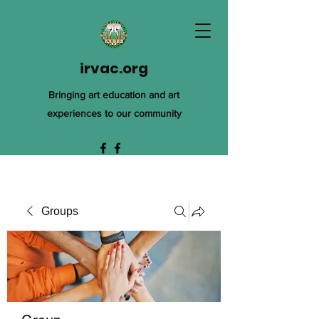
irvac.org
Bringing art education and art
experiences to our community
Groups