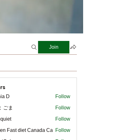
Join
rs
ia D
Follow
ま ごま
Follow
gquiet
Follow
t
en Fast diet Canada Ca
Follow