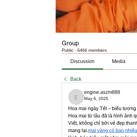
Group
Public
·
6466 members
Discussion
Media
Back
engine.aszm888
May 6, 2025
engine.aszm888
Hoa mai ngày Tết – biểu tượng 
Hoa mai từ lâu đã là hình ảnh q
Việt, không chỉ bởi vẻ đẹp thanh
mang lại.
mai vàng có bao nhiêu