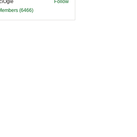
ciOgle
Follow
le
 Members (6466)