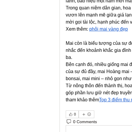
lành, báo hiệu một năm mới ma
Trong quan niệm dân gian, hoa m
vươn lên mạnh mẽ giữa giá lạnh
mời gọi tài lộc, hạnh phúc đến v
Xem thêm: 
phôi mai vàng đẹp
Mai còn là biểu tượng của sự đ
nhắc đến khoảnh khắc gia đình
ba.
Bên cạnh đó, nhiều giống mai 
của sự đủ đầy, mai Hoàng mai –
bonsai, mai mini – nhỏ gọn nhưn
Từ nông thôn đến thành thị, ho
góp phần lưu giữ nét đẹp truyền
tham khảo thêm
Top 3 điểm thu 
0
0 Comments