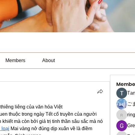
Members
About
Membe
Тan
ご
thiêng liêng của văn hóa Việt
uen thuộc trong ngày Tết cổ truyền của người 
rin
ringquie
 khiết mà còn bởi giá trị tinh thần sâu sắc mà nó 
Gre
 loại
 Mai vàng nở đúng dịp xuân về là điềm 