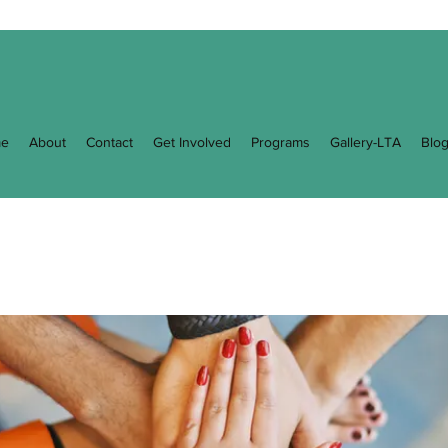
e
About
Contact
Get Involved
Programs
Gallery-LTA
Blo