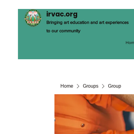
irvac.org
Bringing art education and art experiences
to our community
Hom
Home
Groups
Group