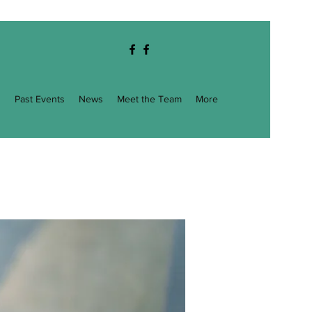
g
Past Events
News
Meet the Team
More