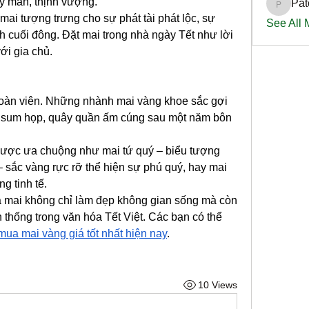
y mắn, thịnh vượng.
Pat
PatciOg
ai tượng trưng cho sự phát tài phát lộc, sự 
See All
 cuối đông. Đặt mai trong nhà ngày Tết như lời 
ới gia chủ.
oàn viên. Những nhành mai vàng khoe sắc gợi 
 sum họp, quây quần ấm cúng sau một năm bôn 
được ưa chuộng như mai tứ quý – biểu tượng 
 sắc vàng rực rỡ thể hiện sự phú quý, hay mai 
g tinh tế.
a mai không chỉ làm đẹp không gian sống mà còn 
 thống trong văn hóa Tết Việt. Các bạn có thể 
mua mai vàng giá tốt nhất hiện nay
.
10 Views