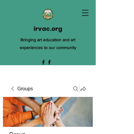
irvac.org
Bringing art education and art
experiences to our community
Groups