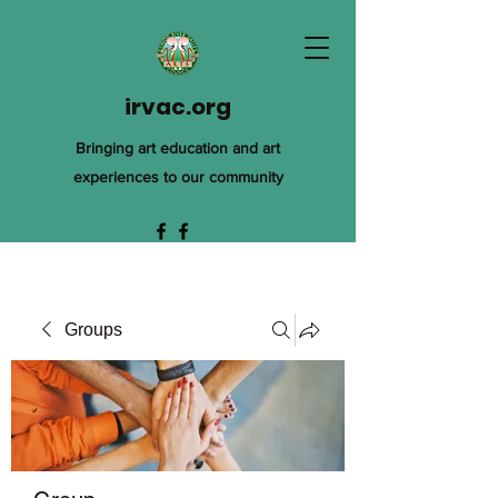
irvac.org
Bringing art education and art
experiences to our community
Groups