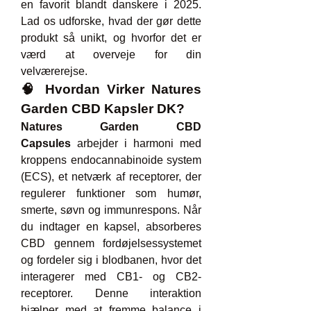
en favorit blandt danskere i 2025. 
Lad os udforske, hvad der gør dette 
produkt så unikt, og hvorfor det er 
værd at overveje for din 
velværerejse.
🧠 Hvordan Virker Natures 
Garden CBD Kapsler DK?
Natures Garden CBD 
Capsules
 arbejder i harmoni med 
kroppens endocannabinoide system 
(ECS), et netværk af receptorer, der 
regulerer funktioner som humør, 
smerte, søvn og immunrespons. Når 
du indtager en kapsel, absorberes 
CBD gennem fordøjelsessystemet 
og fordeler sig i blodbanen, hvor det 
interagerer med CB1- og CB2-
receptorer. Denne interaktion 
hjælper med at fremme balance i 