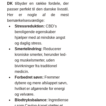
DK
 tilbyder en række fordele, der 
passer perfekt til den danske livsstil. 
Her er nogle af de mest 
bemærkelsesværdige:
Stressreduktion:
 CBD’s 
beroligende egenskaber 
hjælper med at mindske angst 
og daglig stress.
Smertelindring:
 Reducerer 
kroniske smerter, herunder led- 
og muskelsmerter, uden 
bivirkninger fra traditionel 
medicin.
Forbedret søvn:
 Fremmer 
dybere og mere afslappet søvn, 
hvilket er afgørende for energi 
og velvære.
Blodtryksbalance:
 Ingrediense
r som Ceylon-kanel støtter et 