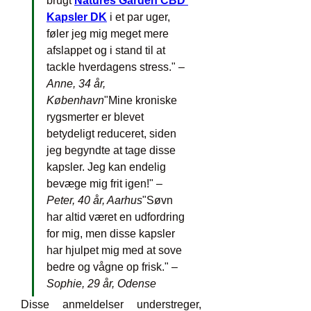
brugt 
Natures Garden CBD 
Kapsler DK
 i et par uger, 
føler jeg mig meget mere 
afslappet og i stand til at 
tackle hverdagens stress." – 
Anne, 34 år, 
København
"Mine kroniske 
rygsmerter er blevet 
betydeligt reduceret, siden 
jeg begyndte at tage disse 
kapsler. Jeg kan endelig 
bevæge mig frit igen!" – 
Peter, 40 år, Aarhus
"Søvn 
har altid været en udfordring 
for mig, men disse kapsler 
har hjulpet mig med at sove 
bedre og vågne op frisk." – 
Sophie, 29 år, Odense
Disse anmeldelser understreger, 