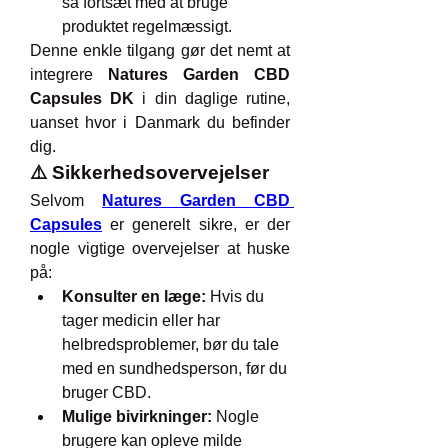
så fortsæt med at bruge 
produktet regelmæssigt.
Denne enkle tilgang gør det nemt at 
integrere 
Natures Garden CBD 
Capsules DK
 i din daglige rutine, 
uanset hvor i Danmark du befinder 
dig.
⚠️ Sikkerhedsovervejelser
Selvom 
Natures Garden CBD 
Capsules
 er generelt sikre, er der 
nogle vigtige overvejelser at huske 
på:
Konsulter en læge:
 Hvis du 
tager medicin eller har 
helbredsproblemer, bør du tale 
med en sundhedsperson, før du 
bruger CBD.
Mulige bivirkninger:
 Nogle 
brugere kan opleve milde 