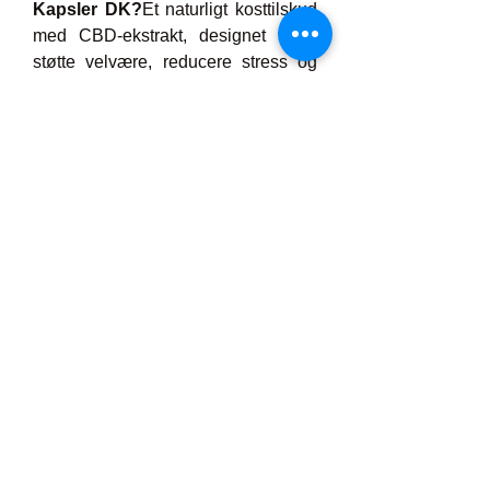
Kapsler DK?
Et naturligt kosttilskud 
med CBD-ekstrakt, designet til at 
støtte velvære, reducere stress og 
lindre smerter.
Er det lovligt i Danmark?
Ja, 
kapslerne er THC-fri og overholder 
danske regler for hampprodukter.
Hvornår mærker jeg effekten?
De 
fleste oplever forbedringer inden for 
1-3 uger ved regelmæssig brug.
Hvad er forskellen mellem Natures 
Garden og Frank & Frey?
Kun 
navnet er ændret – ingredienser og 
kvalitet forbliver de samme.
Er der bivirkninger?
Milde 
bivirkninger som træthed eller 
mundtørhed kan forekomme, men er 
sjældne.
🛒 Hvor Kan Man Købe 