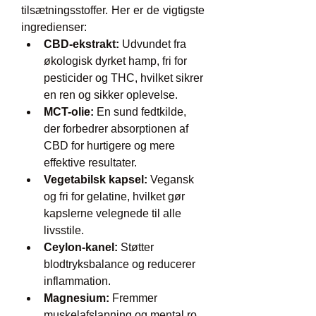
tilsætningsstoffer. Her er de vigtigste 
ingredienser:
CBD-ekstrakt:
 Udvundet fra 
økologisk dyrket hamp, fri for 
pesticider og THC, hvilket sikrer 
en ren og sikker oplevelse.
MCT-olie:
 En sund fedtkilde, 
der forbedrer absorptionen af 
CBD for hurtigere og mere 
effektive resultater.
Vegetabilsk kapsel:
 Vegansk 
og fri for gelatine, hvilket gør 
kapslerne velegnede til alle 
livsstile.
Ceylon-kanel:
 Støtter 
blodtryksbalance og reducerer 
inflammation.
Magnesium:
 Fremmer 
muskelafslapning og mental ro.