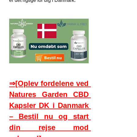
er det rigtige for dig i Danmark.
⇒[Oplev fordelene ved 
Natures Garden CBD 
Kapsler DK i Danmark 
– Bestil nu og start 
din rejse mod 