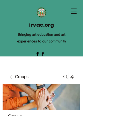
irvac.org
Bringing art education and art
experiences to our community
Groups