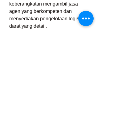
keberangkatan mengambil jasa 
agen yang berkompeten dan 
menyediakan pengelolaan logistik 
darat yang detail.
Di zaman sekarang, berbagai 
penyelenggara perjalanan 
menghadirkan opsi dengan tingkat 
fleksibilitas yang besar. Ada 
sejumlah bahkan memberikan 
alternatif land arrangement terpisah 
untuk jamaah yang berniat 
memesan penerbangan mandiri. 
Tentu saja ini memberi keleluasaan, 
terutama bagi mereka yang punya 
waktu khusus atau preferensi 
pribadi. Namun demikian, sangat 
krusial untuk memastikan bahwa 
layanan darat yang dipakai tetap 