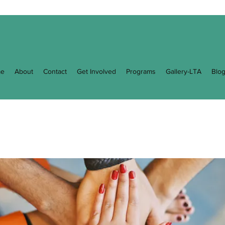
e
About
Contact
Get Involved
Programs
Gallery-LTA
Blo