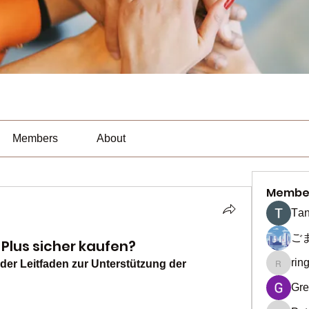
Members
About
Membe
Тan
ご
Plus sicher kaufen?
rin
er Leitfaden zur Unterstützung der 
ringquie
Gre