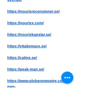
https://nourixrecensioner.se/
https://nourixx.com/
https://nourixkapslar.se/
https://vitalismaxx.se/
https://calmx.se/
https://peak-man.se/
https://www.globenewswire.com/n
ews-
release/2025/04/22/3065279/0/en/N
ourix-Sverige-Bluff-UPDATED-
Nourix-Avis-2025-Matas-Pris-en-