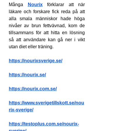
Många 
Nourix
 förklarar att när 
läkare och forskare fick reda på att 
alla smala människor hade höga 
nivåer av brun fettvävnad, kom de 
tillsammans för att hitta en lösning 
så att användare kan gå ner i vikt 
utan diet eller träning.
https://nourixsverige.se/
https://nourix.se/
https://nourix.com.se/
https://www.sverigetillskott.se/nou
rix-sverige/
https://testoplus.com.se/nourix-
sverige/