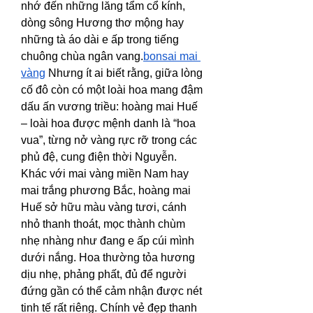
nhớ đến những lăng tẩm cổ kính, 
dòng sông Hương thơ mộng hay 
những tà áo dài e ấp trong tiếng 
chuông chùa ngân vang.
bonsai mai 
vàng
 Nhưng ít ai biết rằng, giữa lòng 
cố đô còn có một loài hoa mang đậm 
dấu ấn vương triều: hoàng mai Huế 
– loài hoa được mệnh danh là “hoa 
vua”, từng nở vàng rực rỡ trong các 
phủ đệ, cung điện thời Nguyễn.
Khác với mai vàng miền Nam hay 
mai trắng phương Bắc, hoàng mai 
Huế sở hữu màu vàng tươi, cánh 
nhỏ thanh thoát, mọc thành chùm 
nhẹ nhàng như đang e ấp cúi mình 
dưới nắng. Hoa thường tỏa hương 
dịu nhẹ, phảng phất, đủ để người 
đứng gần có thể cảm nhận được nét 
tinh tế rất riêng. Chính vẻ đẹp thanh 