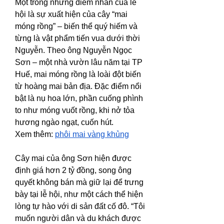
Một trong những điểm nhấn của lễ 
hội là sự xuất hiện của cây “mai 
móng rồng” – biến thể quý hiếm và 
từng là vật phẩm tiến vua dưới thời 
Nguyễn. Theo ông Nguyễn Ngọc 
Sơn – một nhà vườn lâu năm tại TP 
Huế, mai móng rồng là loài đột biến 
từ hoàng mai bản địa. Đặc điểm nổi 
bật là nụ hoa lớn, phần cuống phình 
to như móng vuốt rồng, khi nở tỏa 
hương ngào ngạt, cuốn hút.
Xem thêm: 
phôi mai vàng khủng
Cây mai của ông Sơn hiện được 
định giá hơn 2 tỷ đồng, song ông 
quyết không bán mà giữ lại để trưng 
bày tại lễ hội, như một cách thể hiện 
lòng tự hào với di sản đất cố đô. “Tôi 
muốn người dân và du khách được 