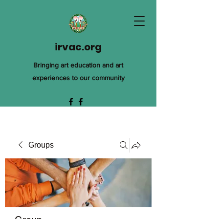
irvac.org
Bringing art education and art
experiences to our community
Groups