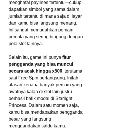
menghafal paylines tertentu—cukup 
dapatkan simbol yang sama dalam 
jumlah tertentu di mana saja di layar, 
dan kamu bisa langsung menang. 
Ini sangat memudahkan pemain 
pemula yang sering bingung dengan 
pola slot lainnya.
Selain itu, game ini punya 
fitur 
pengganda yang bisa muncul 
secara acak hingga x500
, terutama 
saat Free Spin berlangsung. Inilah 
alasan kenapa banyak pemain yang 
awalnya kalah di slot lain justru 
berhasil balik modal di Starlight 
Princess. Dalam satu momen saja, 
kamu bisa mendapatkan pengganda 
besar yang langsung 
menggandakan saldo kamu.