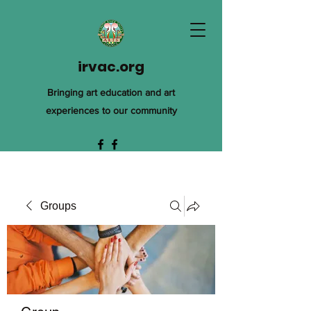
irvac.org
Bringing art education and art
experiences to our community
Groups