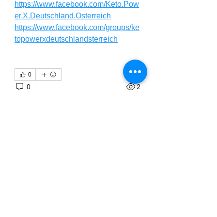
https://www.facebook.com/Keto.Pow
er.X.Deutschland.Osterreich
https://www.facebook.com/groups/ke
topowerxdeutschlandsterreich
0
0
2
Rédigez un commentaire...
About
Welcome to the group! You can
connect with other members, ge
...
Read more
Members