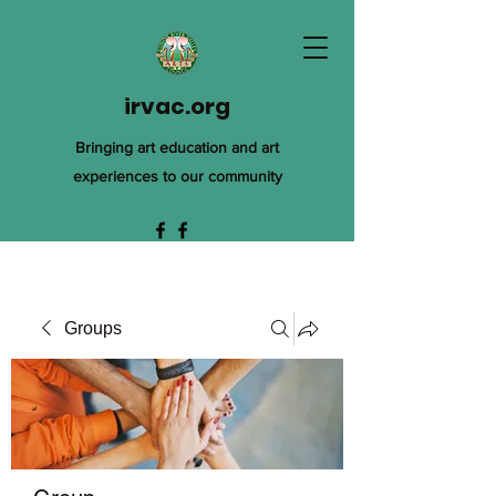
irvac.org
Bringing art education and art
experiences to our community
Groups