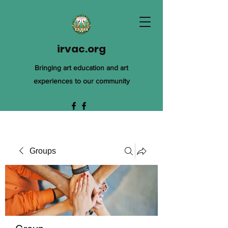
irvac.org
Bringing art education and art
experiences to our community
Groups