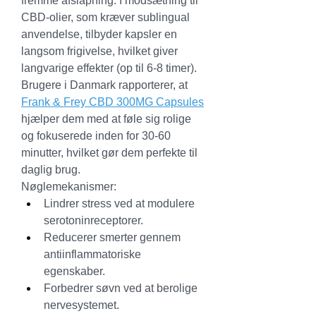
fremme afslapning. I modsætning til 
CBD-olier, som kræver sublingual 
anvendelse, tilbyder kapsler en 
langsom frigivelse, hvilket giver 
langvarige effekter (op til 6-8 timer). 
Brugere i Danmark rapporterer, at 
Frank & Frey CBD 300MG Capsules
hjælper dem med at føle sig rolige 
og fokuserede inden for 30-60 
minutter, hvilket gør dem perfekte til 
daglig brug.
Nøglemekanismer:
Lindrer stress ved at modulere 
serotoninreceptorer.
Reducerer smerter gennem 
antiinflammatoriske 
egenskaber.
Forbedrer søvn ved at berolige 
nervesystemet.