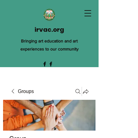
irvac.org
Bringing art education and art
experiences to our community
Groups