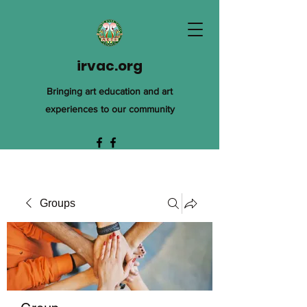
irvac.org
Bringing art education and art
experiences to our community
Groups