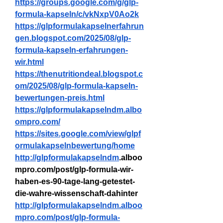
https://groups.google.com/g/glp-
formula-kapseln/c/vkNxpV0Ao2k
https://glpformulakapselnerfahrun
gen.blogspot.com/2025/08/glp-
formula-kapseln-erfahrungen-
wir.html
https://thenutritiondeal.blogspot.c
om/2025/08/glp-formula-kapseln-
bewertungen-preis.html
https://glpformulakapselndm.albo
ompro.com/
https://sites.google.com/view/glpf
ormulakapselnbewertung/home
http://glpformulakapselndm
.alboo
mpro.com/post/glp-formula-wir-
haben-es-90-tage-lang-getestet-
die-wahre-wissenschaft-dahinter
http://glpformulakapselndm.alboo
mpro.com/post/glp-formula-