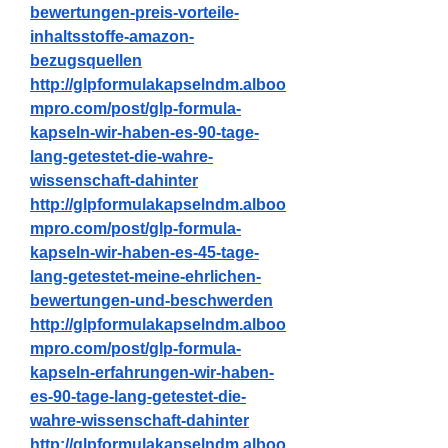
bewertungen-preis-vorteile-
inhaltsstoffe-amazon-
bezugsquellen
http://glpformulakapselndm.alboo
mpro.com/post/glp-formula-
kapseln-wir-haben-es-90-tage-
lang-getestet-die-wahre-
wissenschaft-dahinter
http://glpformulakapselndm.alboo
mpro.com/post/glp-formula-
kapseln-wir-haben-es-45-tage-
lang-getestet-meine-ehrlichen-
bewertungen-und-beschwerden
http://glpformulakapselndm.alboo
mpro.com/post/glp-formula-
kapseln-erfahrungen-wir-haben-
es-90-tage-lang-getestet-die-
wahre-wissenschaft-dahinter
http://glpformulakapselndm.alboo