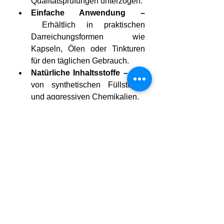
Qualitätsprüfungen unterzogen.
Einfache Anwendung –
 Erhältlich in praktischen 
Darreichungsformen wie 
Kapseln, Ölen oder Tinkturen 
für den täglichen Gebrauch.
Natürliche Inhaltsstoffe –
 Frei 
von synthetischen Füllstoffen 
und aggressiven Chemikalien.
Bei der Auswahl eines CBD-
Produkts sind Reinheit und 
Transparenz entscheidend. Calmea 
CBD bietet beides und sorgt so für 
optimale Ergebnisse.
So integrieren Sie 
Calmea CBD in Ihre 