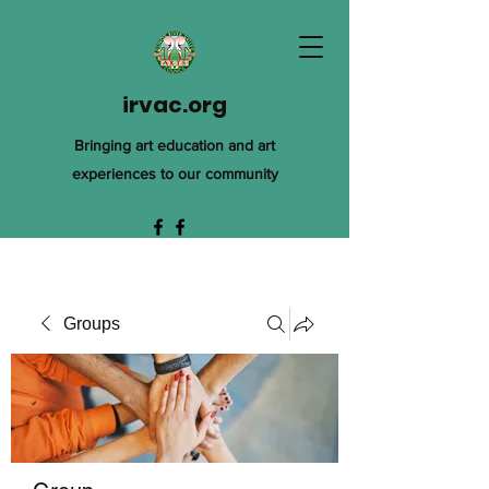
irvac.org
Bringing art education and art
experiences to our community
Groups