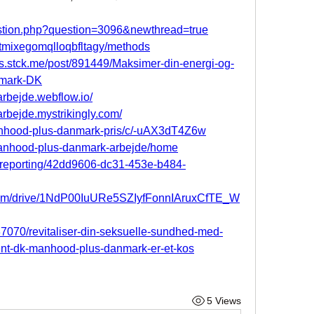
estion.php?question=3096&newthread=true
s/tmixegomqlloqbfltagy/methods
s.stck.me/post/891449/Maksimer-din-energi-og-
nmark-DK
rbejde.webflow.io/
rbejde.mystrikingly.com/
anhood-plus-danmark-pris/c/-uAX3dT4Z6w
/manhood-plus-danmark-arbejde/home
m/reporting/42dd9606-dc31-453e-b484-
e.com/drive/1NdP00IuURe5SZIyfFonnIAruxCfTE_W
37070/revitaliser-din-seksuelle-sundhed-med-
t-dk-manhood-plus-danmark-er-et-kos
5 Views