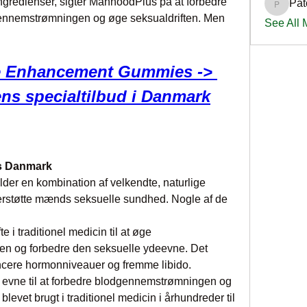
ngredienser, sigter ManhoodPlus på at forbedre 
Pat
PatciOg
ennemstrømningen og øge seksualdriften. Men 
See All
 Enhancement Gummies -> 
ens specialtilbud i Danmark
us Danmark
lder en kombination af velkendte, naturlige 
erstøtte mænds seksuelle sundhed. Nogle af de 
 i traditionel medicin til at øge 
en og forbedre den seksuelle ydeevne. Det 
ncere hormonniveauer og fremme libido.
 evne til at forbedre blodgennemstrømningen og 
evet brugt i traditionel medicin i århundreder til 