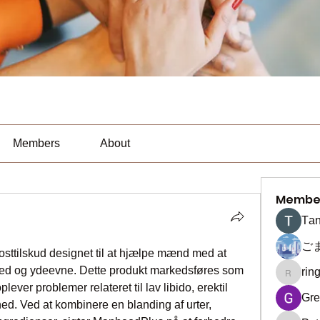
Members
About
Membe
Тan
ご
ttilskud designet til at hjælpe mænd med at 
ed og ydeevne. Dette produkt markedsføres som 
rin
ringquie
lever problemer relateret til lav libido, erektil 
Gre
ed. Ved at kombinere en blanding af urter, 