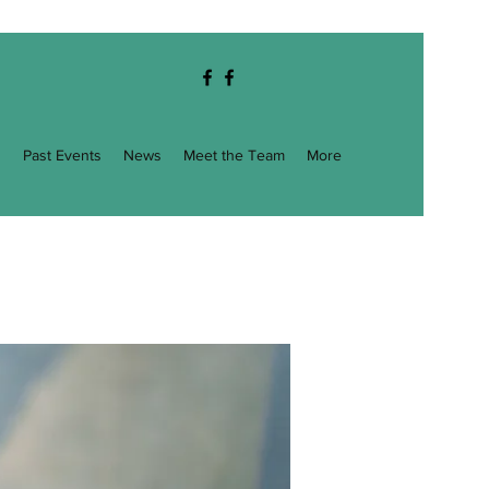
g
Past Events
News
Meet the Team
More