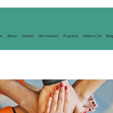
e
About
Contact
Get Involved
Programs
Gallery-LTA
Blo