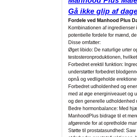
Manhood Plus Male
Gå ikke glip af dag
Fordele ved Manhood Plus 
Kombinationen af ingredienser i
potentielle fordele for mænd, de
Disse omfatter:
Øget libido: De naturlige urter 
testosteronproduktionen, hvilket 
Forbedret erektil funktion: Ing
understøtter forbedret blodgen
opnå og vedligeholde erektioner
Forbedret udholdenhed og energi
med at øge energiniveauet og u
og den generelle udholdenhed un
Bedre hormonbalance: Med hjælp
ManhoodPlus bidrage til et mere
afgørende for at opretholde man
Støtte til prostatasundhed: Saw