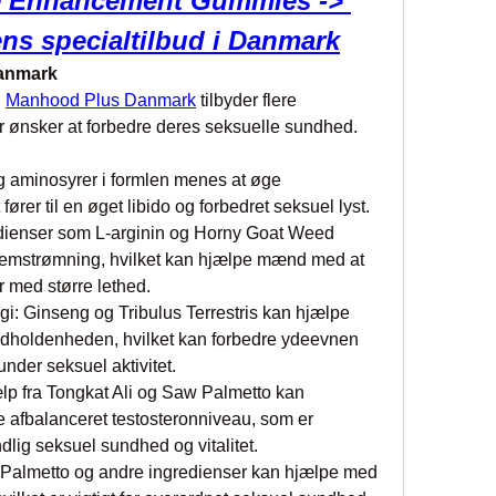
 Enhancement Gummies -> 
ens specialtilbud i Danmark
Danmark
 
Manhood Plus Danmark
 tilbyder flere 
r ønsker at forbedre deres seksuelle sundhed. 
og aminosyrer i formlen menes at øge 
fører til en øget libido og forbedret seksuel lyst.
redienser som L-arginin og Horny Goat Weed 
nemstrømning, hvilket kan hjælpe mænd med at 
 med større lethed.
: Ginseng og Tribulus Terrestris kan hjælpe 
dholdenheden, hvilket kan forbedre ydeevnen 
der seksuel aktivitet.
 fra Tongkat Ali og Saw Palmetto kan 
 afbalanceret testosteronniveau, som er 
dlig seksuel sundhed og vitalitet.
 Palmetto og andre ingredienser kan hjælpe med 