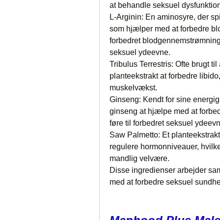
at behandle seksuel dysfunktion 
L-Arginin: En aminosyre, der spil
som hjælper med at forbedre blo
forbedret blodgennemstrømning ti
seksuel ydeevne.
Tribulus Terrestris: Ofte brugt t
planteekstrakt at forbedre libid
muskelvækst.
Ginseng: Kendt for sine energi
ginseng at hjælpe med at forbed
føre til forbedret seksuel ydeev
Saw Palmetto: Et planteekstrakt, 
regulere hormonniveauer, hvilke
mandlig velvære.
Disse ingredienser arbejder samm
med at forbedre seksuel sundhed