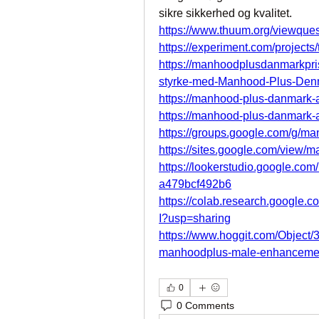
sikre sikkerhed og kvalitet.
https://www.thuum.org/viewqu
https://experiment.com/project
https://manhoodplusdanmarkpri
styrke-med-Manhood-Plus-De
https://manhood-plus-danmark-a
https://manhood-plus-danmark-a
https://groups.google.com/g/m
https://sites.google.com/view
https://lookerstudio.google.co
a479bcf492b6
https://colab.research.googl
I?usp=sharing
https://www.hoggit.com/Object/
manhoodplus-male-enhancemen
0
0 Comments