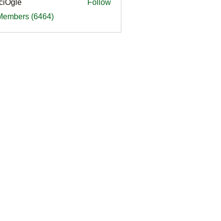
ciOgle
Follow
le
 Members (6464)