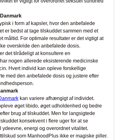
vilket er vigtigt for overordnet seksuel sundhed 
 Danmark
typisk i form af kapsler, hvor den anbefalede 
et er bedst at tage tilskuddet sammen med et 
åltid. For optimale resultater er det vigtigt at 
kke overskride den anbefalede dosis.
er det tilrådeligt at konsultere en 
har nogen allerede eksisterende medicinske 
in. Hvert individ kan opleve forskellige 
tarte med den anbefalede dosis og justere efter 
sundhedsperson.
Danmark
Danmark
 kan variere afhængigt af individet. 
pleve øget libido, øget udholdenhed og bedre 
efter brug af tilskuddet. Men for langsigtede 
lskuddet konsekvent i flere uger for at se 
 ydeevne, energi og overordnet vitalitet.
osttilskud som ManhoodPlus ikke er magiske piller. 