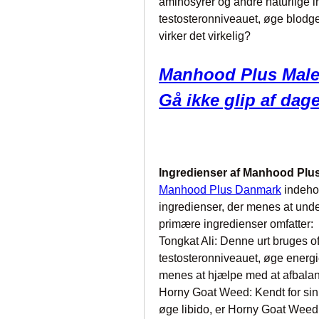
aminosyrer og andre naturlige i
testosteronniveauet, øge blodg
virker det virkelig?
Manhood Plus Male
Gå ikke glip af dag
Ingredienser af Manhood Pl
Manhood Plus Danmark
 indeho
ingredienser, der menes at und
primære ingredienser omfatter:
Tongkat Ali: Denne urt bruges ofte
testosteronniveauet, øge energi
menes at hjælpe med at afbala
Horny Goat Weed: Kendt for sin
øge libido, er Horny Goat Weed bl