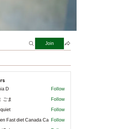
Join
rs
ia D
Follow
ま ごま
Follow
gquiet
Follow
t
en Fast diet Canada Ca
Follow