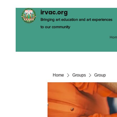
irvac.org
Bringing art education and art experiences
to our community
Hom
Home
Groups
Group