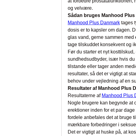
at forbedre prostatafunktionen, h
og velvære.
Sådan bruges Manhood Plus
Manhood Plus Danmark
 tages 
dosis er to kapsler om dagen. D
glas vand, gerne sammen med et m
tage tilskuddet konsekvent og i
Før du starter et nyt kosttilskud, 
sundhedsudbyder, især hvis du 
tilstande eller tager anden medic
resultater, så det er vigtigt at s
behov under vejledning af en 
Resultater af Manhood Plus 
Resultaterne af 
Manhood Plus 
Nogle brugere kan begynde at o
erektioner inden for et par dage 
fordele anbefales det at bruge ti
mærkbare forbedringer i seksuel
Det er vigtigt at huske på, at k