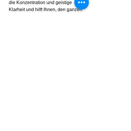
die Konzentration und geistige 
Klarheit und hilft Ihnen, den ganzen 
Tag über wach und produktiv zu 
bleiben.
Reduziert Entzündungen: Kurkuma 
und Ingwerwurzel wirken stark 
entzündungshemmend und können 
Entzündungen im Körper reduzieren 
sowie die Gesundheit der Gelenke 
und das allgemeine Wohlbefinden 
fördern.
Stärkt das Immunsystem: Die 
Antioxidantien in Inhaltsstoffen wie 
Grüntee-Extrakt und Kurkuma 
schützen den Körper vor oxidativem 
Stress und unterstützen ein 
gesundes Immunsystem.
 Exklusive Angebote 