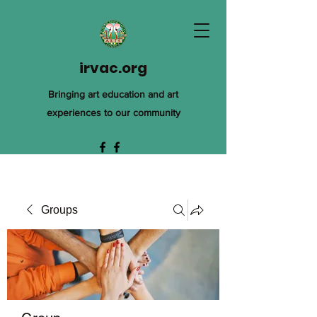
irvac.org
Bringing art education and art
experiences to our community
Groups