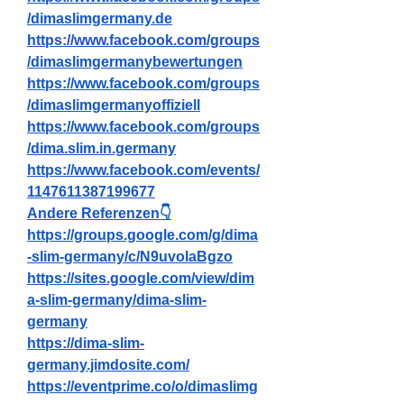
/dimaslimgermany.de
https://www.facebook.com/groups
/dimaslimgermanybewertungen
https://www.facebook.com/groups
/dimaslimgermanyoffiziell
https://www.facebook.com/groups
/dima.slim.in.germany
https://www.facebook.com/events/
1147611387199677
Andere Referenzen👇
https://groups.google.com/g/dima
-slim-germany/c/N9uvolaBgzo
https://sites.google.com/view/dim
a-slim-germany/dima-slim-
germany
https://dima-slim-
germany.jimdosite.com/
https://eventprime.co/o/dimaslimg