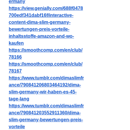
ermany
https://view.genially.com/688f0478
700edf341dabf16f/interactive-
content-dima-slim-germany-
bewertungen-preis-vorteile-
inhaltsstoffe-amazon-and-wo-
kaufen
https://smoothcomp.com/en/club/
78166
https://smoothcomp.com/en/club/
78167
https://www.tumblr.com/dimaslimfr
ance/790841206803464192/dima-
slim-germany-wir-haben-es-45-
tage-lang
https://www.tumblr.com/dimaslimfr
ance/790841203552911360/dima-
slim-germany-bewertungen-preis-
vorteile