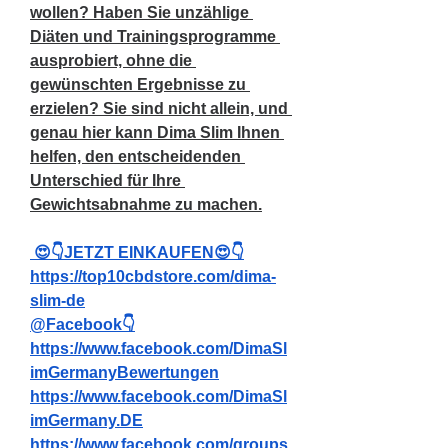
wollen? Haben Sie unzählige 
Diäten und Trainingsprogramme 
ausprobiert, ohne die 
gewünschten Ergebnisse zu 
erzielen? Sie sind nicht allein, und 
genau hier kann Dima Slim Ihnen 
helfen, den entscheidenden 
Unterschied für Ihre 
Gewichtsabnahme zu machen.
 😍👇JETZT EINKAUFEN😍👇
https://top10cbdstore.com/dima-
slim-de
@Facebook👇
https://www.facebook.com/DimaSl
imGermanyBewertungen
https://www.facebook.com/DimaSl
imGermany.DE
https://www.facebook.com/groups