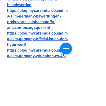
beschwerden
https://blog.mycareindia.co.in/dim
a-slim-germany-bewertungen-
preis-vorteile-inhaltsstoffe-
amazon-bezugsquellen/
https://blog.mycareindia.co.in/dim
a-slim-germany-official-ist-es-den-
hype-wert/
https://blog.mycareindia.co.in/dim
a-slim-germany-wir-haben-es-45-
tage-lang-getestet-meine-
ehrlichen-bewertungen-und-
beschwerden/
https://blog.mycareindia.co.in/dim
a-slim-germany-meine-ehrlichen-
bewertungen-funktioniert-es-
wirklich-oder-ist-es-nur-hype/
https://botsauce.org/forum/topic/6