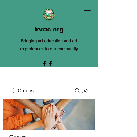
irvac.org
Bringing art education and art
experiences to our community
Groups