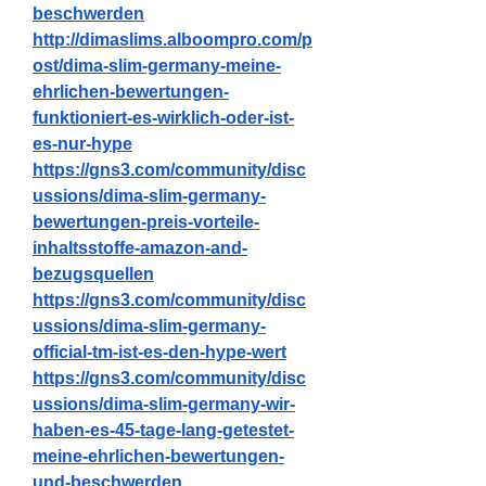
beschwerden
http://dimaslims.alboompro.com/p
ost/dima-slim-germany-meine-
ehrlichen-bewertungen-
funktioniert-es-wirklich-oder-ist-
es-nur-hype
https://gns3.com/community/disc
ussions/dima-slim-germany-
bewertungen-preis-vorteile-
inhaltsstoffe-amazon-and-
bezugsquellen
https://gns3.com/community/disc
ussions/dima-slim-germany-
official-tm-ist-es-den-hype-wert
https://gns3.com/community/disc
ussions/dima-slim-germany-wir-
haben-es-45-tage-lang-getestet-
meine-ehrlichen-bewertungen-
und-beschwerden