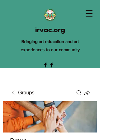
irvac.org
Bringing art education and art
experiences to our community
Groups