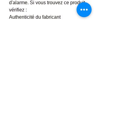
d'alarme. Si vous trouvez ce produit, 
vérifiez :
Authenticité du fabricant
Liste complète des ingrédients
Conformité réglementaire
Politiques de retour et service client
Avis de tiers (de préférence 
d'acheteurs vérifiés)
https://avisdiabexfree.stck.me/post/1
186872/Diabex-Free-Formule-
ayurvedique-pour-une-glycemie-
equilibree
https://community.bemeapps.com/to
pic/3989/diabex-free-posologie-
effets-secondaires-r%C3%A9sultats-
et-o%C3%B9-acheter
https://experiment.com/projects/ttjjwr