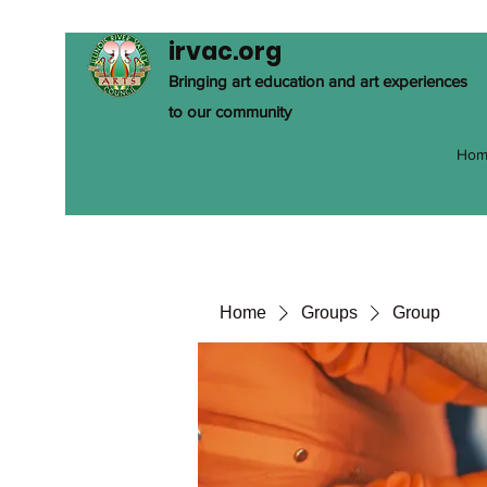
irvac.org
Bringing art education and art experiences
to our community
Hom
Home
Groups
Group