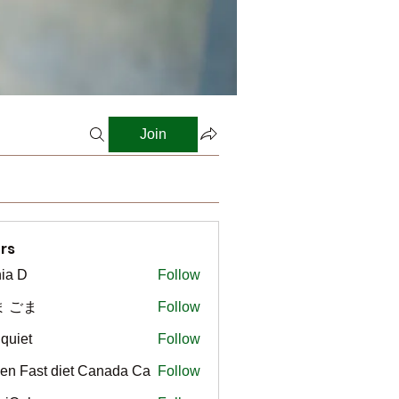
Join
rs
ia D
Follow
ま ごま
Follow
gquiet
Follow
t
en Fast diet Canada Ca
Follow