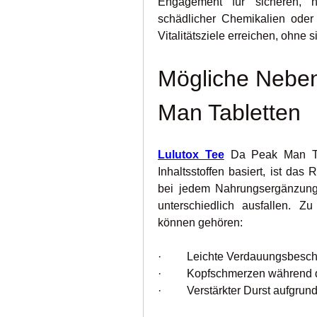
Engagement für sicheren, n
schädlicher Chemikalien oder
Vitalitätsziele erreichen, ohn
Mögliche Neben
Man Tabletten
Lulutox Tee
 Da Peak Man Tab
Inhaltsstoffen basiert, ist da
bei jedem Nahrungsergänzungs
unterschiedlich ausfallen. Z
können gehören:
·         Leichte Verdauungsbes
·         Kopfschmerzen währen
·         Verstärkter Durst aufgru