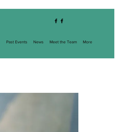
g
Past Events
News
Meet the Team
More