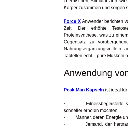
chemischen Stimulanzien wirk
Körper zusammen und sorgen so 
Force X
 Anwender berichten v
Zeit. Der erhöhte Testoste
Proteinsynthese, was zu einem 
Gegensatz zu vorübergehend
Nahrungsergänzungsmitteln a
Tabletten echt – pure Muskeln
Anwendung von
Peak Man Kapseln
 ist ideal f
·         Fitnessbegeisterte 
schneller erholen möchten.
·         Männer, deren Energie
·         Jemand, der hartnä