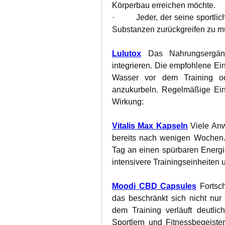
Körperbau erreichen möchte.
·         Jeder, der seine sport
Substanzen zurückgreifen zu m
Lulutox
 Das Nahrungsergänzu
integrieren. Die empfohlene Ei
Wasser vor dem Training od
anzukurbeln. Regelmäßige Einn
Wirkung:
Vitalis Max Kapseln
 Viele An
bereits nach wenigen Wochen.
Tag an einen spürbaren Energie
intensivere Trainingseinheiten u
Moodi CBD Capsules
 Fortsch
das beschränkt sich nicht nur 
dem Training verläuft deutlic
Sportlern und Fitnessbegeister