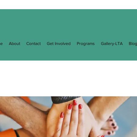
e
About
Contact
Get Involved
Programs
Gallery-LTA
Blo