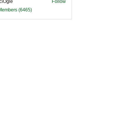
ciOgle
Follow
le
 Members (6465)