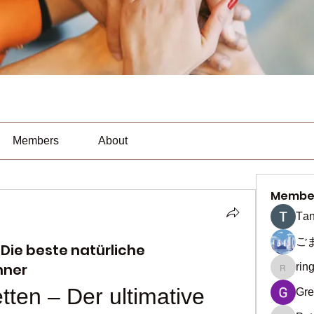
Members
About
Membe
Тan
ご
Die beste natürliche
nner
rin
ringquie
ten – Der ultimative 
Gre