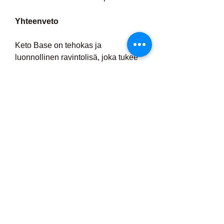
Yhteenveto
Keto Base on tehokas ja 
luonnollinen ravintolisä, joka tukee 
painonpudotusta ja hyvinvointia 
erityisesti ketogeenisen ruokavalion 
yhteydessä. Sen ainutlaatuinen 
koostumus, joka sisältää BHB-
suoloja ja elektrolyyttejä, auttaa 
kehoa siirtymään ketoositilaan 
nopeammin, hillitsee ruokahalua ja 
tukee energiatasoja. Suomessa 
Keto Base on erinomainen valinta 
niille, jotka haluavat pudottaa painoa 
turvallisesti ja tehokkaasti samalla 
kun ylläpitävät aktiivista 
elämäntyyliä.