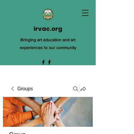
irvac.org
Bringing art education and art
experiences to our community
Groups