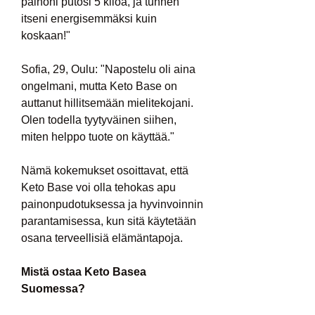
painoni putosi 5 kiloa, ja tunnen 
itseni energisemmäksi kuin 
koskaan!"
Sofia, 29, Oulu: "Napostelu oli aina 
ongelmani, mutta Keto Base on 
auttanut hillitsemään mielitekojani. 
Olen todella tyytyväinen siihen, 
miten helppo tuote on käyttää."
Nämä kokemukset osoittavat, että 
Keto Base voi olla tehokas apu 
painonpudotuksessa ja hyvinvoinnin 
parantamisessa, kun sitä käytetään 
osana terveellisiä elämäntapoja.
Mistä ostaa Keto Basea 
Suomessa?