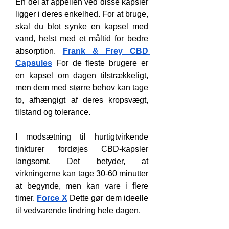
En del af appellen ved disse kapsler 
ligger i deres enkelhed. For at bruge, 
skal du blot synke en kapsel med 
vand, helst med et måltid for bedre 
absorption. 
Frank & Frey CBD 
Capsules
 For de fleste brugere er 
en kapsel om dagen tilstrækkeligt, 
men dem med større behov kan tage 
to, afhængigt af deres kropsvægt, 
tilstand og tolerance.
I modsætning til hurtigtvirkende 
tinkturer fordøjes CBD-kapsler 
langsomt. Det betyder, at 
virkningerne kan tage 30-60 minutter 
at begynde, men kan vare i flere 
timer. 
Force X
 Dette gør dem ideelle 
til vedvarende lindring hele dagen.