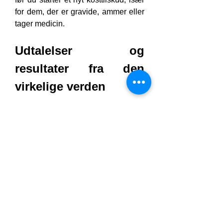
for dem, der er gravide, ammer eller 
tager medicin.
Udtalelser og 
resultater fra den 
virkelige verden
Brugere af Frank & Frey CBD-
kapsler roser ofte deres pålidelighed 
og kvalitet. Mange rapporterer, at de 
føler sig roligere, sover bedre og 
oplever færre smerter inden for et 
par dage eller uger efter brug. 
Force 
X
 Konsistensen af ​​doseringen og 
den rene ingrediensprofil gør den til 
et topvalg blandt sundhedsbevidste 
forbrugere.