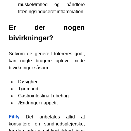
muskelømhed og håndtere 
træningsinduceret inflammation.
Er der nogen 
bivirkninger?
Selvom de generelt tolereres godt, 
kan nogle brugere opleve milde 
bivirkninger såsom:
Døsighed
Tør mund
Gastrointestinalt ubehag
Ændringer i appetit
Fitify
 Det anbefales altid at 
konsultere en sundhedsplejerske, 
før du starter et nyt kosttilskud, især 