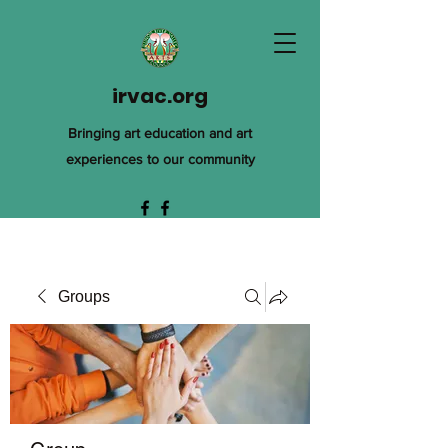
irvac.org
Bringing art education and art
experiences to our community
Groups