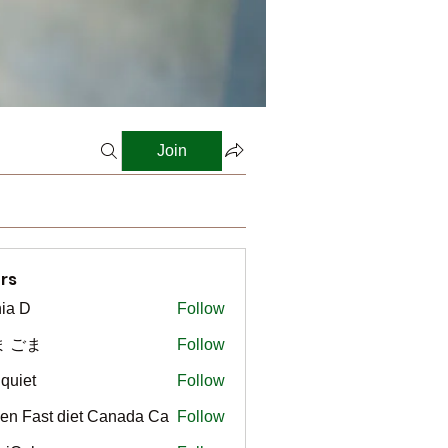
Join
rs
ia D
Follow
ま ごま
Follow
gquiet
Follow
t
en Fast diet Canada Ca
Follow