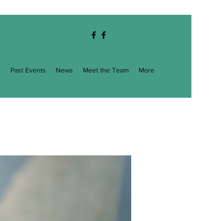
g
Past Events
News
Meet the Team
More