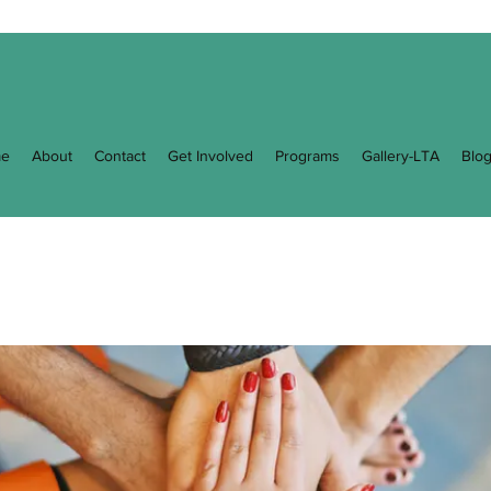
e
About
Contact
Get Involved
Programs
Gallery-LTA
Blo