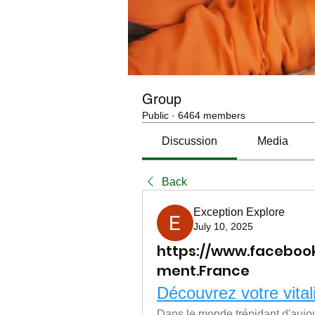
Group
Public
·
6464 members
Discussion
Media
Back
Exception Explore
July 10, 2025
https://www.facebook
ment.France
Découvrez votre vitali
Dans le monde trépidant d'aujour