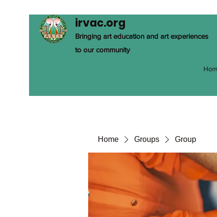
irvac.org
Bringing art education and art experiences
to our community
Hom
Home
Groups
Group