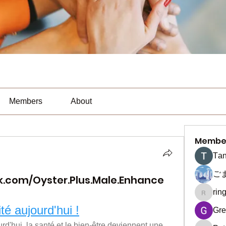
Members
About
Membe
Тan
ご
.com/Oyster.Plus.Male.Enhance
rin
ringquie
té aujourd'hui !
Gre
d'hui, la santé et le bien-être deviennent une 