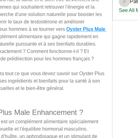
Pat
PatciOg
mes qui souhaitent retrouver l'énergie et la 
See All
herche d'une solution naturelle pour booster les 
r le taux de testostérone et améliorer 
eux hommes à se tourner vers 
Oyster Plus Male 
plément alimentaire qui gagne rapidement en 
urelle puissante et à ses bienfaits durables. 
xactement ? Comment fonctionne-t-il ? Et 
 de prédilection pour les hommes français ?
ra tout ce que vous devez savoir sur Oyster Plus 
 ingrédients et bienfaits pour la santé à son 
elles et le bien-être général.
 Plus Male Enhancement ?
est un complément alimentaire spécialement 
xuelle et l'équilibre hormonal masculins. 
l d'huître, un aphrodisiaque et un stimulant de 