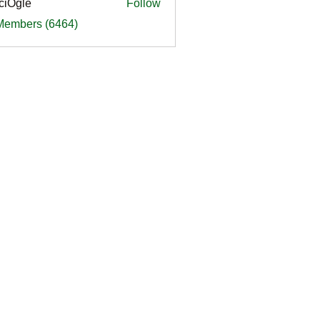
ciOgle
Follow
le
 Members (6464)