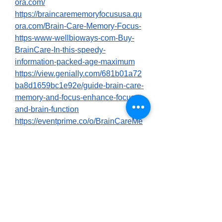
ora.com/
https://braincarememoryfocususa.qu
ora.com/Brain-Care-Memory-Focus-
https-www-wellbioways-com-Buy-
BrainCare-In-this-speedy-
information-packed-age-maximum
https://view.genially.com/681b01a72
ba8d1659bc1e92e/guide-brain-care-
memory-and-focus-enhance-focus-
and-brain-function
https://eventprime.co/o/BrainCareMe
moryFocus
https://teeshopper.in/store/Brain-
Care-Memory-Focus-Natural-
Nootropic-for-Mental-Clarity
https://teeshopper.in/store/Brain-
Care-Memory--Focus
https://teeshopper.in/store/Brain-
Care-Reviews-Benefits-and-