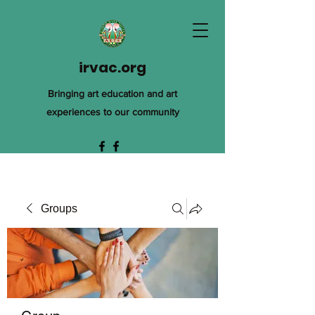
irvac.org
Bringing art education and art
experiences to our community
Groups