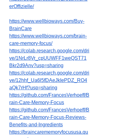
erOffizielle/
https://www.wellbioways.com/Buy-
BrainCare
https://www.wellbioways.com/brain-
care-memory-focus/
https://colab.research.google.com/dri
ve/1NrLr8Vr_cpUUWFF1weQST71
Bkr2d9Anv?usp=sharing
https://colab.research.google.com/dri
ve/12hhf_Ua6l5fDAeJkIePDZ_RO4
aQk7rHf?usp=sharing
https://github.com/FrancesVerhoeff/B
rain-Care-Memory-Focus
https://github.com/FrancesVerhoeff/B
rain-Care-Memory-Focus-Reviews-
Benefits-and-Ingredients
https://braincarememoryfocususa.qu