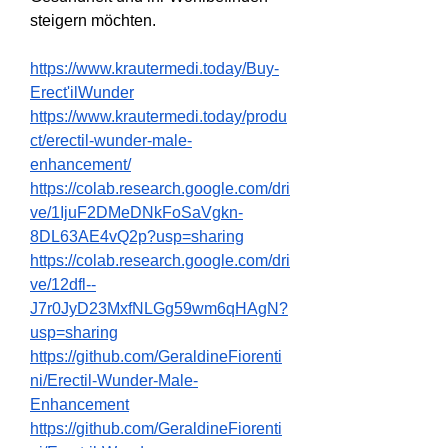
steigern möchten.
https://www.krautermedi.today/Buy-
Erect'ilWunder
https://www.krautermedi.today/produ
ct/erectil-wunder-male-
enhancement/
https://colab.research.google.com/dri
ve/1IjuF2DMeDNkFoSaVgkn-
8DL63AE4vQ2p?usp=sharing
https://colab.research.google.com/dri
ve/12dfl--
J7r0JyD23MxfNLGg59wm6qHAgN?
usp=sharing
https://github.com/GeraldineFiorenti
ni/Erectil-Wunder-Male-
Enhancement
https://github.com/GeraldineFiorenti