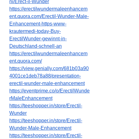
ni/Erect-il-Wunder
https://erectilwundermaleenhancem
ent.quora.com/Erectil-Wunder-Male-
Enhancement-https-www-
krautermedi-today-Buy-
ErectilWunder-gewinnt-in-
Deutschland-schnell-an
https://erectilwundermaleenhancem
ent.quora.com/
https://view.genially.com/681b03a90
4001ce1deb78a88/presentation-
erectil-wunder-male-enhancement
https://eventprime.co/o/ErectilWunde
rMaleEnhancement
https://teeshopper.in/store/Erectil-
Wunder
https://teeshopper.in/store/Erectil-
Wunder-Male-Enhancement
https://teeshopper.in/store/Erectil-