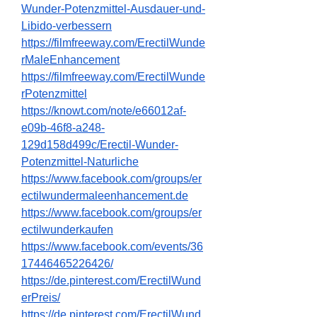
Wunder-Potenzmittel-Ausdauer-und-
Libido-verbessern
https://filmfreeway.com/ErectilWunde
rMaleEnhancement
https://filmfreeway.com/ErectilWunde
rPotenzmittel
https://knowt.com/note/e66012af-
e09b-46f8-a248-
129d158d499c/Erectil-Wunder-
Potenzmittel-Naturliche
https://www.facebook.com/groups/er
ectilwundermaleenhancement.de
https://www.facebook.com/groups/er
ectilwunderkaufen
https://www.facebook.com/events/36
17446465226426/
https://de.pinterest.com/ErectilWund
erPreis/
https://de.pinterest.com/ErectilWund