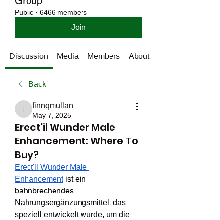
Group
Public
·
6466 members
Join
Discussion
Media
Members
About
Back
finnqmullan
finnqmullan
May 7, 2025
Erect'il Wunder Male
Enhancement: Where To
Buy?
Erect'il Wunder Male 
Enhancement
 ist ein 
bahnbrechendes 
Nahrungsergänzungsmittel, das 
speziell entwickelt wurde, um die 