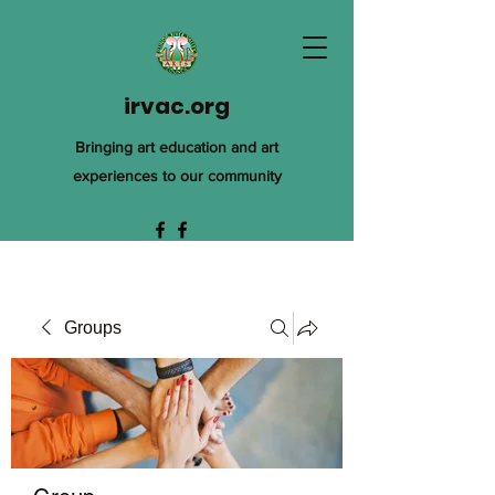
irvac.org
Bringing art education and art
experiences to our community
Groups