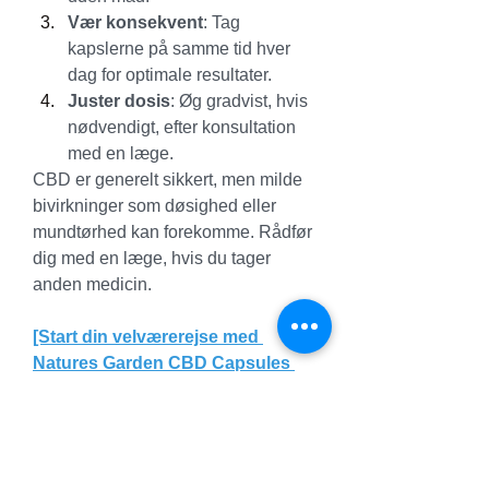
Vær konsekvent
: Tag 
kapslerne på samme tid hver 
dag for optimale resultater.
Juster dosis
: Øg gradvist, hvis 
nødvendigt, efter konsultation 
med en læge.
CBD er generelt sikkert, men milde 
bivirkninger som døsighed eller 
mundtørhed kan forekomme. Rådfør 
dig med en læge, hvis du tager 
anden medicin.
[Start din velværerejse med 
Natures Garden CBD Capsules 
Danmark – Køb nu og mærk 
forskellen!]
Ofte Stillede 
Spørgsmål (FAQs) om 