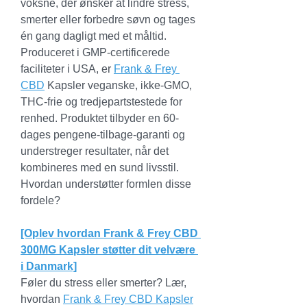
voksne, der ønsker at lindre stress, 
smerter eller forbedre søvn og tages 
én gang dagligt med et måltid.
Produceret i GMP-certificerede 
faciliteter i USA, er 
Frank & Frey 
CBD
 Kapsler veganske, ikke-GMO, 
THC-frie og tredjepartstestede for 
renhed. Produktet tilbyder en 60-
dages pengene-tilbage-garanti og 
understreger resultater, når det 
kombineres med en sund livsstil. 
Hvordan understøtter formlen disse 
fordele?
[Oplev hvordan Frank & Frey CBD 
300MG Kapsler støtter dit velvære 
i Danmark]
Føler du stress eller smerter? Lær, 
hvordan 
Frank & Frey CBD Kapsler