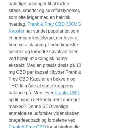
naturlige løsninger til at tackle 
stress, smerter og søvnforstyrrelser, 
som ofte følger med en hektisk 
hverdag. 
Frank & Frey CBD 300MG 
Kapsler
 har vundet popularitet som 
et premium kosttilskud, der lover at 
fremme afslapning, lindre kroniske 
smerter og forbedre søvnkvaliteten 
ved hjælp af økologisk hamp-
ekstrakt. Med en præcis dosis på 10 
mg CBD per kapsel tilbyder Frank & 
Frey CBD Kapsler en bekvem og 
THC-fri måde at støtte kroppens 
balance på. Men lever 
Franks CBD
op til hypen i et konkurrencepræget 
marked? Denne SEO-venlige 
anmeldelse udforsker videnskaben, 
brugerfeedback og fordelene ved 
Frank & Frey CBD
 for at hjælpe dig 