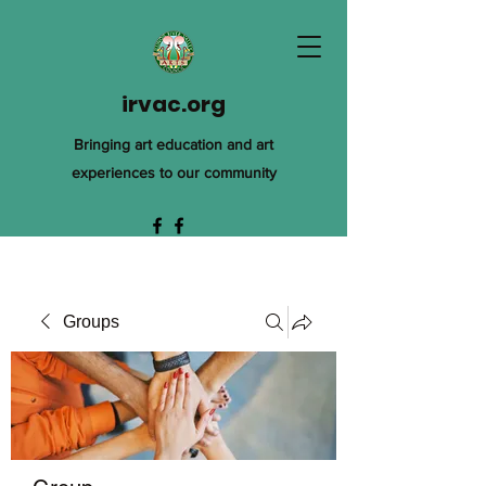
irvac.org
Bringing art education and art
experiences to our community
Groups