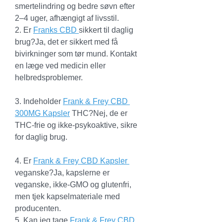
smertelindring og bedre søvn efter 
2–4 uger, afhængigt af livsstil.
2. Er 
Franks CBD 
sikkert til daglig 
brug?Ja, det er sikkert med få 
bivirkninger som tør mund. Kontakt 
en læge ved medicin eller 
helbredsproblemer.
3. Indeholder 
Frank & Frey CBD 
300MG Kapsler
 THC?Nej, de er 
THC-frie og ikke-psykoaktive, sikre 
for daglig brug.
4. Er 
Frank & Frey CBD Kapsler 
veganske?Ja, kapslerne er 
veganske, ikke-GMO og glutenfri, 
men tjek kapselmateriale med 
producenten.
5. Kan jeg tage
 Frank & Frey CBD 