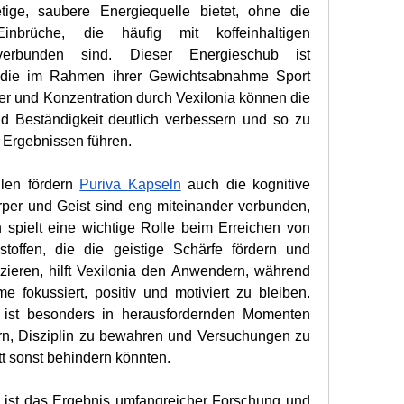
ige, saubere Energiequelle bietet, ohne die 
nbrüche, die häufig mit koffeinhaltigen 
verbunden sind. Dieser Energieschub ist 
e, die im Rahmen ihrer Gewichtsabnahme Sport 
er und Konzentration durch Vexilonia können die 
d Beständigkeit deutlich verbessern und so zu 
 Ergebnissen führen.
len fördern 
Puriva Kapseln
 auch die kognitive 
rper und Geist sind eng miteinander verbunden, 
spielt eine wichtige Rolle beim Erreichen von 
stoffen, die die geistige Schärfe fördern und 
zieren, hilft Vexilonia den Anwendern, während 
fokussiert, positiv und motiviert zu bleiben. 
g ist besonders in herausfordernden Momenten 
rn, Disziplin zu bewahren und Versuchungen zu 
tt sonst behindern könnten.
 ist das Ergebnis umfangreicher Forschung und 