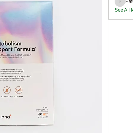
Pat
PatciOg
See All