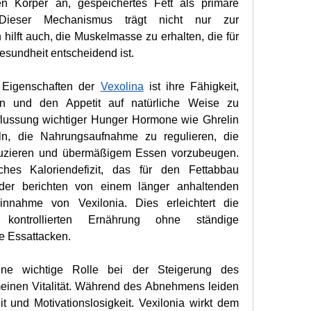
n Körper an, gespeichertes Fett als primäre 
Dieser Mechanismus trägt nicht nur zur 
ilft auch, die Muskelmasse zu erhalten, die für 
Gesundheit entscheidend ist.
Eigenschaften der 
Vexolina
 ist ihre Fähigkeit, 
n und den Appetit auf natürliche Weise zu 
flussung wichtiger Hunger Hormone wie Ghrelin 
n, die Nahrungsaufnahme zu regulieren, die 
zieren und übermäßigem Essen vorzubeugen. 
ches Kaloriendefizit, das für den Fettabbau 
nder berichten von einem länger anhaltenden 
nnahme von Vexilonia. Dies erleichtert die 
 kontrollierten Ernährung ohne ständige 
e Essattacken.
ne wichtige Rolle bei der Steigerung des 
einen Vitalität. Während des Abnehmens leiden 
 und Motivationslosigkeit. Vexilonia wirkt dem 