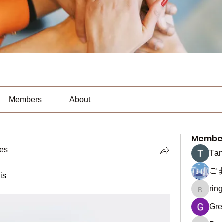
Members
About
Membe
es
Тan
ご
is
rin
ringquie
Gre