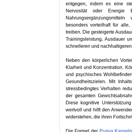
entgegen, indem es eine stet
Nervosität oder Energie Ei
Nahrungsergänzungsmitteln 
besonders vorteilhaft für all
treiben. Die gesteigerte Ausdau
Trainingsleistung, Ausdauer un
schnelleren und nachhaltigeren
Neben den körperlichen Vortei
Klarheit und Konzentration. Kö
und psychisches Wohlbefinden 
Gesundheitszielen. Mit Inhalts
stressbedingtes Verhalten redu
der gesamten Gewichtsabnahme 
Diese kognitive Unterstützun
wertvoll und hilft den Anwende
widerstehen, die ihren Fortschri
Die Formel der 
Puriva Kapseln