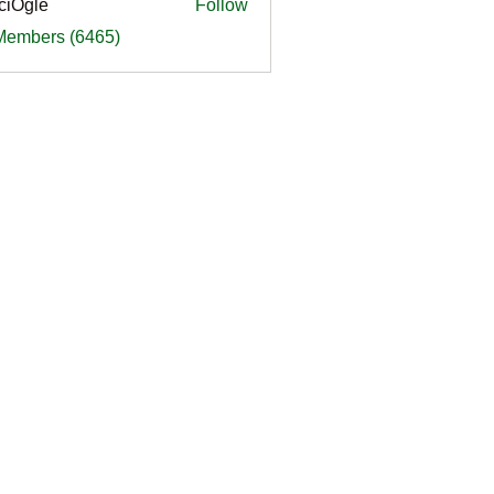
ciOgle
Follow
le
 Members (6465)