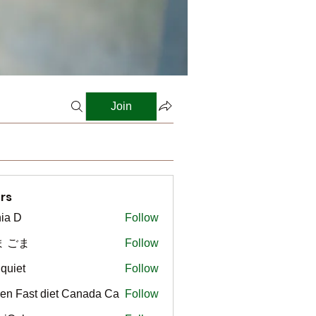
Join
rs
ia D
Follow
ま ごま
Follow
gquiet
Follow
t
en Fast diet Canada Ca
Follow