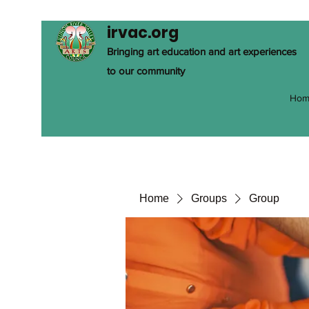
irvac.org
Bringing art education and art experiences
to our community
Hom
Home
Groups
Group