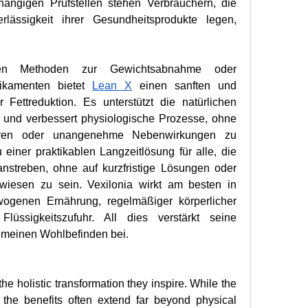
ängigen Prüfstellen stehen Verbrauchern, die 
rlässigkeit ihrer Gesundheitsprodukte legen, 
en Methoden zur Gewichtsabnahme oder 
dikamenten bietet 
Lean X
 einen sanften und 
Fettreduktion. Es unterstützt die natürlichen 
und verbessert physiologische Prozesse, ohne 
ren oder unangenehme Nebenwirkungen zu 
einer praktikablen Langzeitlösung für alle, die 
nstreben, ohne auf kurzfristige Lösungen oder 
wiesen zu sein. Vexilonia wirkt am besten in 
ogenen Ernährung, regelmäßiger körperlicher 
Flüssigkeitszufuhr. All dies verstärkt seine 
emeinen Wohlbefinden bei.
 the holistic transformation they inspire. While the 
the benefits often extend far beyond physical 