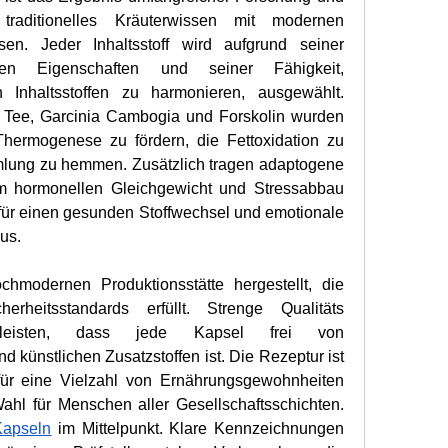
traditionelles Kräuterwissen mit modernen 
sen. Jeder Inhaltsstoff wird aufgrund seiner 
enden Eigenschaften und seiner Fähigkeit, 
Inhaltsstoffen zu harmonieren, ausgewählt. 
r Tee, Garcinia Cambogia und Forskolin wurden 
Thermogenese zu fördern, die Fettoxidation zu 
lung zu hemmen. Zusätzlich tragen adaptogene 
 hormonellen Gleichgewicht und Stressabbau 
 für einen gesunden Stoffwechsel und emotionale 
us.
hmodernen Produktionsstätte hergestellt, die 
rheitsstandards erfüllt. Strenge Qualitäts 
rleisten, dass jede Kapsel frei von 
d künstlichen Zusatzstoffen ist. Die Rezeptur ist 
 für eine Vielzahl von Ernährungsgewohnheiten 
hl für Menschen aller Gesellschaftsschichten. 
Kapseln
 im Mittelpunkt. Klare Kennzeichnungen 