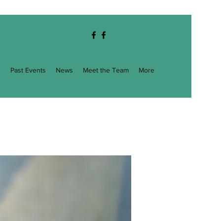
g
Past Events
News
Meet the Team
More