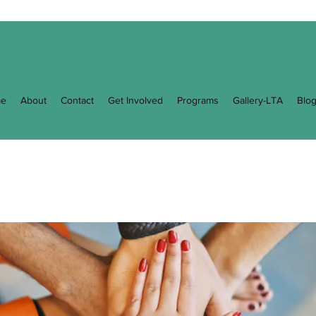
e
About
Contact
Get Involved
Programs
Gallery-LTA
Blo