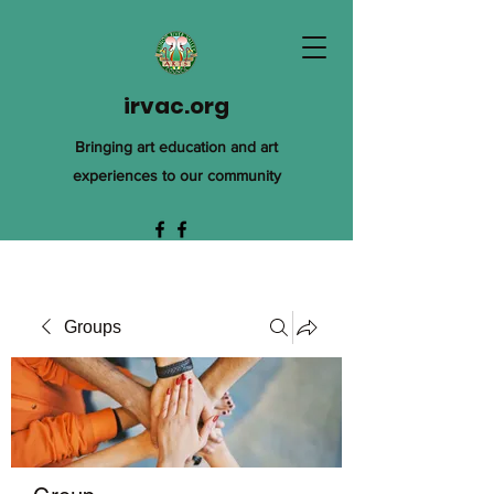
irvac.org
Bringing art education and art
experiences to our community
Groups