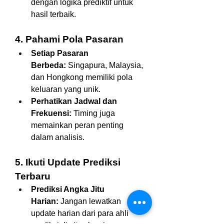
dengan logika prediktif untuk 
hasil terbaik.
4. Pahami Pola Pasaran
Setiap Pasaran 
Berbeda:
 Singapura, Malaysia, 
dan Hongkong memiliki pola 
keluaran yang unik.
Perhatikan Jadwal dan 
Frekuensi:
 Timing juga 
memainkan peran penting 
dalam analisis.
5. Ikuti Update Prediksi 
Terbaru
Prediksi Angka Jitu 
Harian:
 Jangan lewatkan 
update harian dari para ahli 