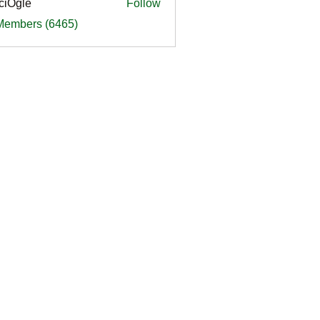
ciOgle
Follow
le
 Members (6465)