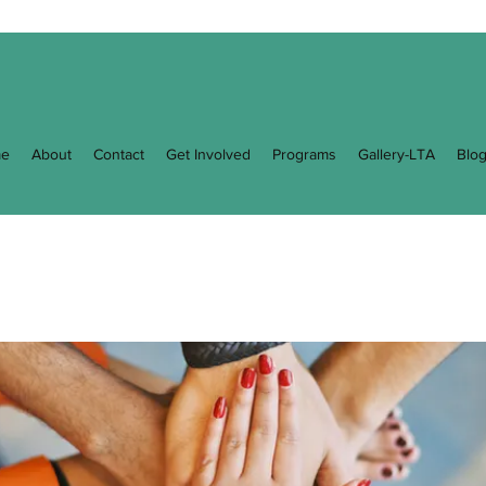
e
About
Contact
Get Involved
Programs
Gallery-LTA
Blo