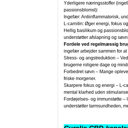
Yderligere næringsstoffer (ingefæ
passionsblomst):
Ingefær: Antiinflammatorisk, un
L-carnitin: Øger energi, fokus o
Hellig basilikum og passionsblom
understøtter afslapning og søvn
Fordele ved regelmæssig bru
ingefær arbejder sammen for at 
Stress- og angstreduktion – Ved 
brugerne roligere dage og mind
Forbedret søvn – Mange oplever
friske morgener.
Skarpere fokus og energi – L-ca
mental klarhed uden stimulanse
Fordøjelses- og immunstøtte – I
understøtter tarmsundheden, m