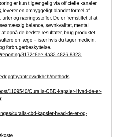
poring er kun tilgængelig via officielle kanaler.
D
 leverer en omhyggeligt blandet formel af 
urter og næringsstoffer. De er fremstillet til at 
elsesmæssig balance, søvnkvalitet, mental 
at opnå de bedste resultater, brug produktet 
ultere en læge – især hvis du tager medicin. 
 og forbrugerbeskyttelse.
om/reporting/8172c8ee-4a33-4826-8323-
ts/eddpqfbyahtcovxdkhch/methods
e/post/1109540/Curalis-CBD-kapsler-Hvad-de-er-
r
lenges/curalis-cbd-kapsler-hvad-de-er-og-
Dkoste