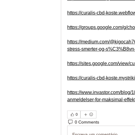
https://curalis-cbd-koste.webflow
https://groups.google.com/g/
https://medium.com/@kigocah769
stress-smerter-og-s%C3%B8vn-
https://sites.google.com/view/c
https://curalis-cbd-koste.mystrik
https://www.invastor.com/blog
anmeldelser-for-maksimal-effekti
0
0 Comments
Escreva um comentário