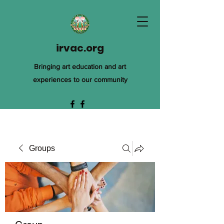
irvac.org
Bringing art education and art
experiences to our community
Groups