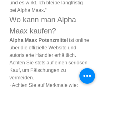
und es wirkt. Ich bleibe langfristig 
bei Alpha Maax.“
Wo kann man Alpha 
Maax kaufen?
Alpha Maax Potenzmittel
 ist online 
über die offizielle Website und 
autorisierte Händler erhältlich. 
Achten Sie stets auf einen seriösen 
Kauf, um Fälschungen zu 
vermeiden.
· Achten Sie auf Merkmale wie:
· Geld-zurück-Garantie
· Sicherer Checkout
· Transparente Kennzeichnung der 
Inhaltsstoffe
· Verifizierte Kundenbewertungen
Manche Websites bieten zeitlich 
begrenzte Rabatte oder 