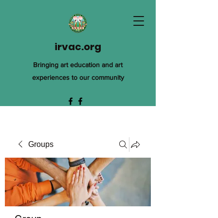
irvac.org
Bringing art education and art
experiences to our community
Groups