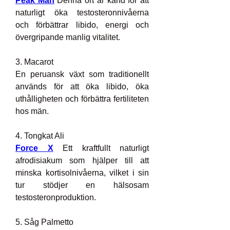
Peak Man
 Denna ört är känd för att 
naturligt öka testosteronnivåerna 
och förbättrar libido, energi och 
övergripande manlig vitalitet.
3. Macarot
En peruansk växt som traditionellt 
används för att öka libido, öka 
uthålligheten och förbättra fertiliteten 
hos män.
4. Tongkat Ali
Force X
 Ett kraftfullt naturligt 
afrodisiakum som hjälper till att 
minska kortisolnivåerna, vilket i sin 
tur stödjer en hälsosam 
testosteronproduktion.
5. Såg Palmetto