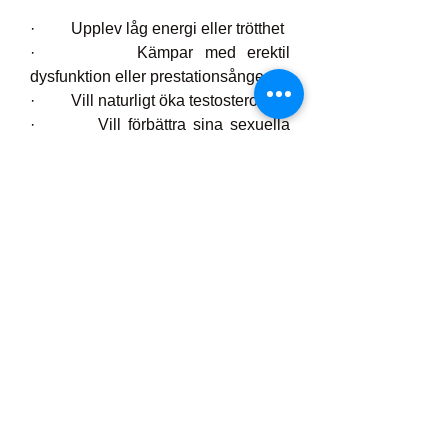
·         Upplev låg energi eller trötthet
·         Kämpar med erektil 
dysfunktion eller prestationsångest
·         Vill naturligt öka testosteronet
·         Vill förbättra sina sexuella 
upplevelser
Är ute efter att 
förbättra fysisk 
prestation och 
uthållighet
Vitalis Max
 Men män med redan 
existerande medicinska tillstånd 
eller de som tar receptbelagda 