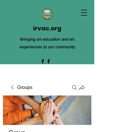
irvac.org
Bringing art education and art
experiences to our community
Groups