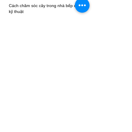
Cách chăm sóc cây trong nhà bếp đúng 
kỹ thuật
Để cây phát triển tốt trong môi trường 
bếp, cần tuân thủ một số nguyên tắc cơ 
bản.
Đặt cây tránh xa bếp nấu trực tiếp để 
không bị ảnh hưởng bởi nhiệt độ cao liên 
tục.
Đảm bảo không gian có thông gió tự 
nhiên hoặc hệ thống hút mùi hoạt động 
hiệu quả.
Sử dụng chậu có lỗ thoát nước nhằm 
hạn chế úng rễ.
Ưu tiên phân bón hữu cơ để đảm bảo an 
toàn khi sử dụng làm gia vị.
Thường xuyên kiểm tra sâu bệnh và cắt 