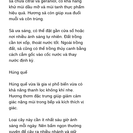
sả chứa citral và geraniol, có khả năng 
khử mùi dầu mỡ và mùi tanh thực phẩm 
hiệu quả. Hương sả còn giúp xua đuổi 
muỗi và côn trùng.
Sả ưa sáng, có thể đặt gần cửa sổ hoặc 
nơi nhiều ánh sáng tự nhiên. Đất trồng 
cần tơi xốp, thoát nước tốt. Ngoài trồng 
đất, sả cũng có thể trồng thủy canh bằng 
cách cắm gốc vào cốc nước và thay 
nước định kỳ.
Húng quế
Húng quế vừa là gia vị phổ biến vừa có 
khả năng thanh lọc không khí nhẹ. 
Hương thơm đặc trưng giúp giảm cảm 
giác nặng mùi trong bếp và kích thích vị 
giác.
Loại cây này cần ít nhất sáu giờ ánh 
sáng mỗi ngày. Nên bấm ngọn thường 
xuyên để cây ra nhiều nhánh và giữ 