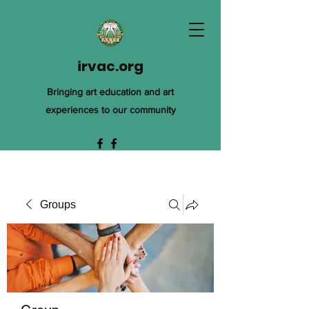
irvac.org
Bringing art education and art
experiences to our community
Groups