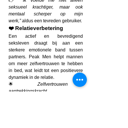
👉 
“Ik voelde me niet alleen 
seksueel krachtiger, maar ook 
mentaal scherper op mijn 
werk,”
 aldus een tevreden gebruiker.
❤️ Relatieverbetering
Een actief en bevredigend 
seksleven draagt bij aan een 
sterkere emotionele band tussen 
partners. Peak Men helpt mannen 
om meer zelfvertrouwen te hebben 
in bed, wat leidt tot een positievere 
dynamiek in de relatie.
🌟 
Zelfvertrouwen = 
aantrekkingskracht.
🔄 Hormonale Balans
Niet alleen testosteron, maar ook 
andere hormonen zoals cortisol 
(stresshormoon) kunnen invloed 
hebben op seksuele prestaties. 