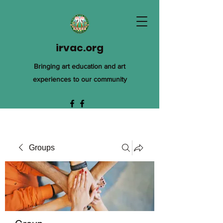
irvac.org
Bringing art education and art
experiences to our community
Groups