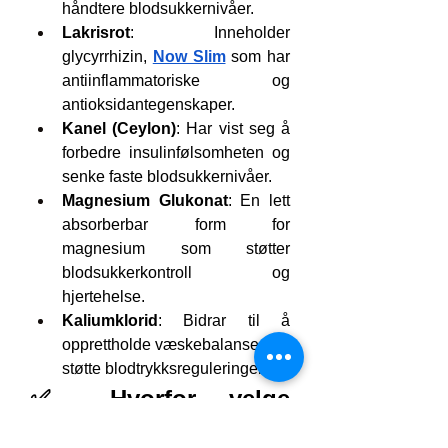
håndtere blodsukkernivåer.
Lakrisrot
: Inneholder 
glycyrrhizin, 
Now Slim
 som har 
antiinflammatoriske og 
antioksidantegenskaper.
Kanel (Ceylon)
: Har vist seg å 
forbedre insulinfølsomheten og 
senke faste blodsukkernivåer.
Magnesium Glukonat
: En lett 
absorberbar form for 
magnesium som støtter 
blodsukkerkontroll og 
hjertehelse.
Kaliumklorid
: Bidrar til å 
opprettholde væskebalansen og 
støtte blodtrykksreguleringen.
✅ Hvorfor velge 
Glycogen Plus™?