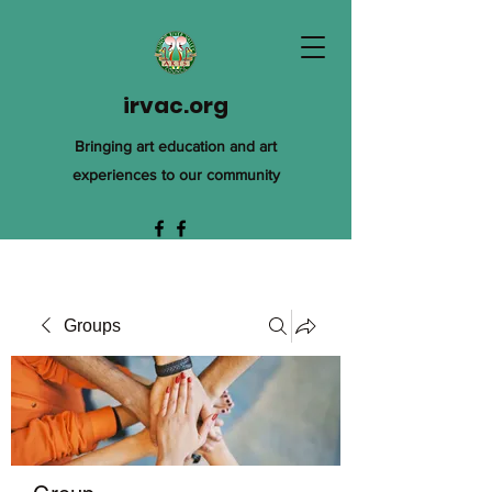
irvac.org
Bringing art education and art
experiences to our community
Groups