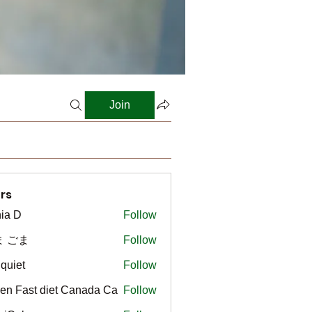
Join
rs
ia D
Follow
ま ごま
Follow
gquiet
Follow
t
en Fast diet Canada Ca
Follow