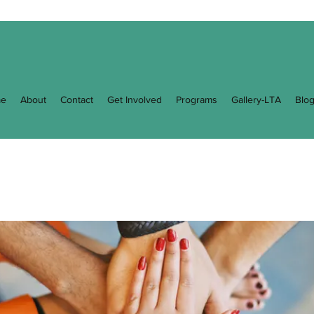
e
About
Contact
Get Involved
Programs
Gallery-LTA
Blo