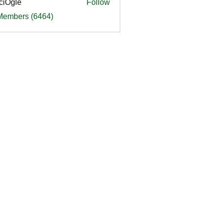
ciOgle
Follow
le
 Members (6464)