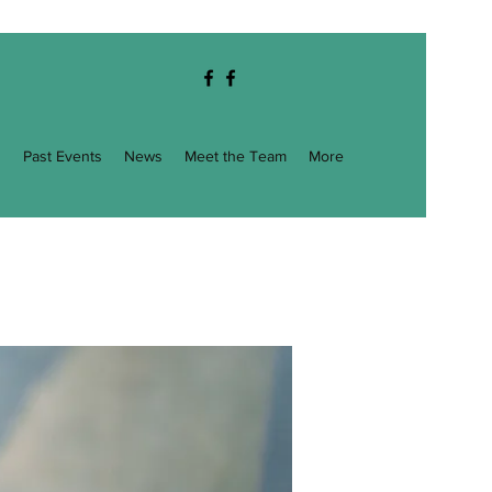
g
Past Events
News
Meet the Team
More