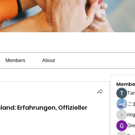
Members
About
Membe
Тan
ご
land: Erfahrungen, Offizieller
rin
ringquie
Gre