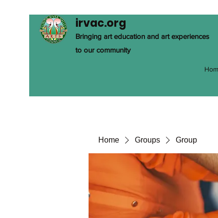
irvac.org
Bringing art education and art experiences
to our community
Hom
Home
Groups
Group