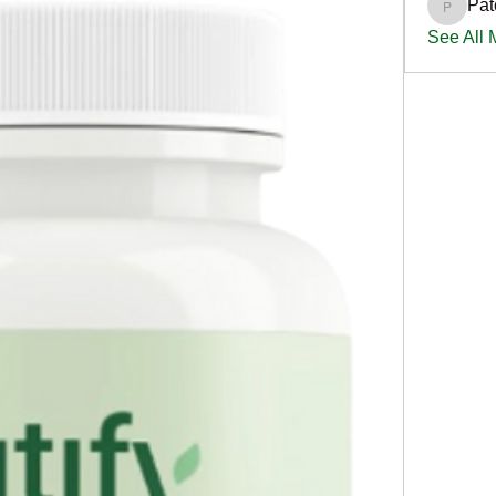
Pat
PatciOg
See All