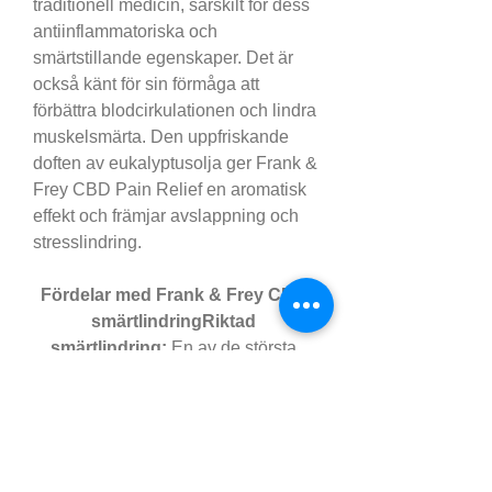
traditionell medicin, särskilt för dess 
antiinflammatoriska och 
smärtstillande egenskaper. Det är 
också känt för sin förmåga att 
förbättra blodcirkulationen och lindra 
muskelsmärta. Den uppfriskande 
doften av eukalyptusolja ger Frank & 
Frey CBD Pain Relief en aromatisk 
effekt och främjar avslappning och 
stresslindring.
Fördelar med Frank & Frey CBD 
smärtlindringRiktad 
smärtlindring:
 En av de största 
fördelarna med Frank & Frey CBD-
smärtlindring är dess förmåga att 
rikta in sig på specifika 
smärtområden. Till skillnad från 
orala smärtstillande medel, som kan 