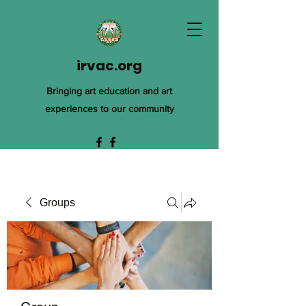
irvac.org
Bringing art education and art
experiences to our community
Groups