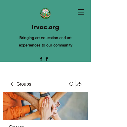
irvac.org
Bringing art education and art
experiences to our community
Groups