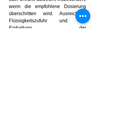
wenn die empfohlene Dosierung 
überschritten wird. Ausreichend 
Flüssigkeitszufuhr und die 
Einhaltung der 
Anwendungshinweise können 
helfen, diese Nebenwirkungen zu 
minimieren.
Wer kann von Force X 
Kapseln profitieren?
Force X Kapseln sind ideal für 
Männer, die:
Sie kämpfen mit Energie- oder 
Motivationsmangel
Sie leiden unter verminderter 