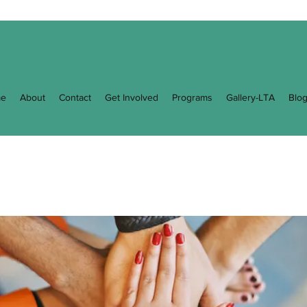
e
About
Contact
Get Involved
Programs
Gallery-LTA
Blo