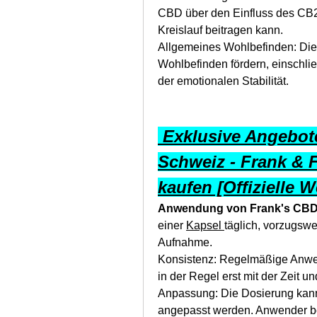
CBD über den Einfluss des CB2
Kreislauf beitragen kann.
Allgemeines Wohlbefinden: Die
Wohlbefinden fördern, einschli
der emotionalen Stabilität.
 Exklusive Angebote
Schweiz - Frank & 
kaufen [Offizielle W
Anwendung von Frank's CB
einer 
Kapsel 
täglich, vorzugswe
Aufnahme.
Konsistenz: Regelmäßige Anwend
in der Regel erst mit der Zeit und
Anpassung: Die Dosierung kann
angepasst werden. Anwender be