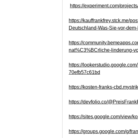
https://experiment.com/project
https://kauffrankfrey.stck.me/
Deutschland-Was-Sie-vor-dem-K
https://community.bemeapps.com
nat%C3%BCrliche-linderung-vo
https://lookerstudio.google.co
70efb57c61bd
https://kosten-franks-cbd.mystri
https://devfolio.co/@PreisFrank
https://sites.google.com/view/k
https://groups.google.com/g/fr