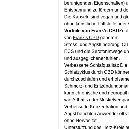
beruhigenden Eigenschaften) un
Entspannung zu fördern und den
Die 
Kapseln 
sind vegan und glu
ohne künstliche Füllstoffe oder
Vorteile von Frank's CBD
Zu d
von 
Frank's CBD
 gehören:
Stress- und Angstlinderung: CB
ECS und die Serotoninwege und 
und ausgeglichener fühlen.
Verbesserte Schlafqualität: Die
Schlafzyklus durch CBD können 
durchzuschlafen und erholsame
Schmerz- und Entzündungsman
kann chronische und neuropath
wie Arthritis oder Muskelversp
Verbesserte Konzentration und 
Angst berichten Anwender oft vo
ohne Nervosität.
Unterstützung des Herz-Kreisla