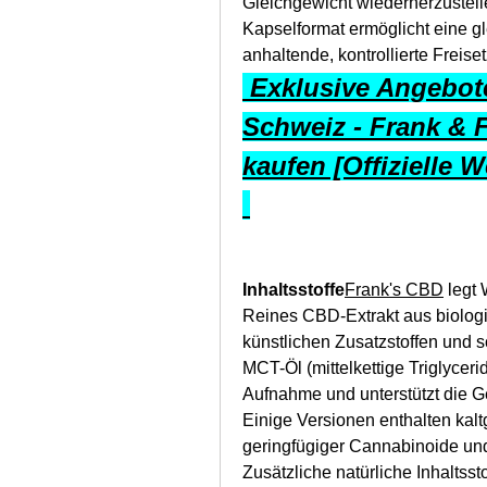
Gleichgewicht wiederherzustell
Kapselformat ermöglicht eine g
anhaltende, kontrollierte Freis
 Exklusive Angebote
Schweiz - Frank & 
kaufen [Offizielle W
Inhaltsstoffe
Frank's CBD
 legt
Reines CBD-Extrakt aus biologi
künstlichen Zusatzstoffen und 
MCT-Öl (mittelkettige Triglyce
Aufnahme und unterstützt die G
Einige Versionen enthalten kalt
geringfügiger Cannabinoide und
Zusätzliche natürliche Inhaltsst