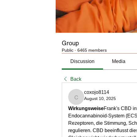
Group
Public
·
6465 members
Discussion
Media
Back
coxojo8114
August 10, 2025
coxojo8114
Wirkungsweise
Frank's CBD int
Endocannabinoid-System (ECS
Rezeptoren, die Stimmung, Sch
regulieren. CBD beeinflusst dies