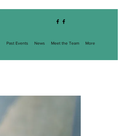
g
Past Events
News
Meet the Team
More