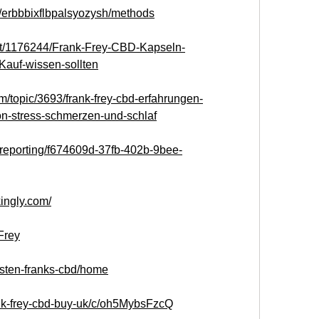
s/erbbbixflbpalsyozysh/methods
post/1176244/Frank-Frey-CBD-Kapseln-
auf-wissen-sollten
/topic/3693/frank-frey-cbd-erfahrungen-
n-stress-schmerzen-und-schlaf
m/reporting/f674609d-37fb-402b-9bee-
kingly.com/
Frey
osten-franks-cbd/home
ank-frey-cbd-buy-uk/c/oh5MybsFzcQ