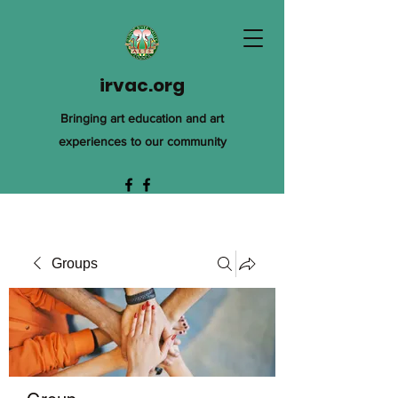
irvac.org
Bringing art education and art
experiences to our community
Groups