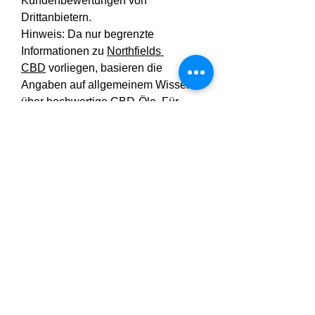
Kundenbewertungen von 
Drittanbietern.
Hinweis: Da nur begrenzte 
Informationen zu 
Northfields 
CBD
 vorliegen, basieren die 
Angaben auf allgemeinem Wissen 
über hochwertige CBD-Öle. Für 
spezifische Informationen 
zu Northfields CBD empfehlen wir 
Ihnen, die offizielle Website des 
Produkts zu besuchen oder sich 
direkt an den Hersteller zu wenden.
https://northfieldscbd.stck.me/post/1
067769/Northfields-CBD-Tropfen-
Bester-Preis-Bezugsquellen
https://northfields-cbd-
preis.mystrikingly.com/