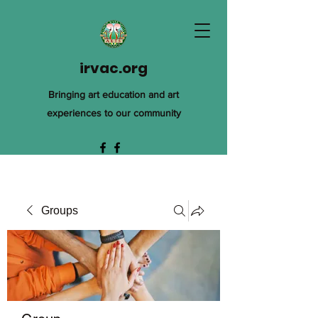
irvac.org
Bringing art education and art
experiences to our community
Groups