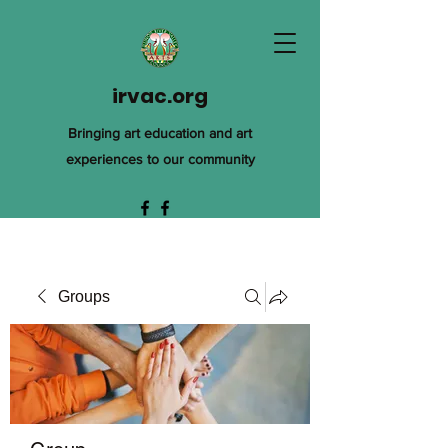
irvac.org
Bringing art education and art
experiences to our community
Groups