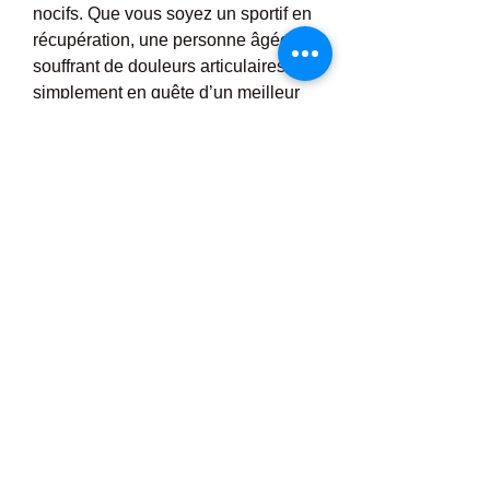
nocifs. Que vous soyez un sportif en 
récupération, une personne âgée 
souffrant de douleurs articulaires ou 
simplement en quête d’un meilleur 
confort physique, ce complément 
peut s’intégrer efficacement à votre 
routine bien-être. En résumé, 
CannaPlus CBD Soulagement de la 
Douleur allie science naturelle, 
sécurité d’utilisation et efficacité 
reconnue pour offrir une réponse 
moderne aux maux quotidiens et 
favoriser une meilleure qualité de 
vie sans douleur. 
https://cannapluscbd.fr/
0
0
2
Write a comment...