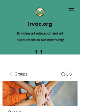
irvac.org
Bringing art education and art
experiences to our community
Groups