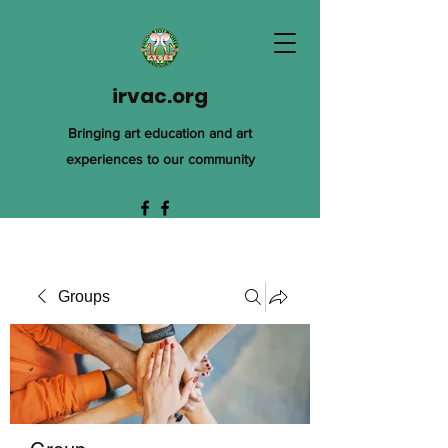
irvac.org
Bringing art education and art
experiences to our community
Groups