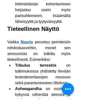
Intiimielämän kohentuminen 
heijastuu usein myös 
parisuhteeseen, lisäämällä 
läheisyyttä ja tyytyväisyyttä.
Tieteellinen Näyttö
Vaikka 
Nourix
 perustuu perinteisiin 
rohdoskasveihin, monet sen 
ainesosista on tutkittu myös 
tieteellisesti. Esimerkiksi:
Tribulus terrestris
 on 
tutkimuksissa yhdistetty lievään 
testosteronitasojen nousuun 
sekä parantuneeseen libidoon.
Ashwagandha
 on osoittanut 
kykynsä vähentää stressiä ja 
ahdistusta, mikä voi epäsuorasti 
parantaa seksuaalista 