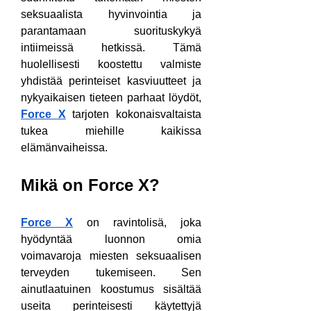
seksuaalista hyvinvointia ja 
parantamaan suorituskykyä 
intiimeissä hetkissä. Tämä 
huolellisesti koostettu valmiste 
yhdistää perinteiset kasviuutteet ja 
nykyaikaisen tieteen parhaat löydöt, 
Force X
 tarjoten kokonaisvaltaista 
tukea miehille kaikissa 
elämänvaiheissa.
Mikä on Force X?
Force X
 on ravintolisä, joka 
hyödyntää luonnon omia 
voimavaroja miesten seksuaalisen 
terveyden tukemiseen. Sen 
ainutlaatuinen koostumus sisältää 
useita perinteisesti käytettyjä 