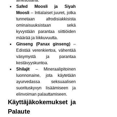
ainesosana.
Safed Moosli ja Siyah 
Moosli
 – Intialaiset juuret, jotka 
tunnetaan afrodisiakkisista 
ominaisuuksistaan sekä 
kyvystään parantaa siittiöiden 
määrää ja liikkuvuutta.
Ginseng (Panax ginseng)
 – 
Edistää verenkiertoa, vähentää 
väsymystä ja parantaa 
kestävyyskuntoa.
Shilajit
 – Mineraalipitoinen 
luonnonaine, jota käytetään 
ayurvedassa seksuaalisen 
suorituskyvyn lisäämiseen ja 
elinvoiman palauttamiseen.
Käyttäjäkokemukset ja 
Palaute