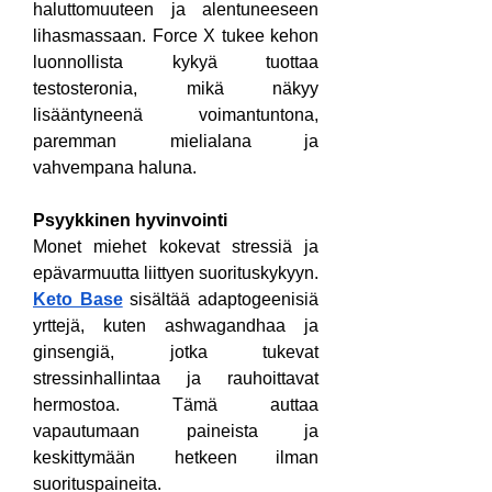
haluttomuuteen ja alentuneeseen 
lihasmassaan. Force X tukee kehon 
luonnollista kykyä tuottaa 
testosteronia, mikä näkyy 
lisääntyneenä voimantuntona, 
paremman mielialana ja 
vahvempana haluna.
Psyykkinen hyvinvointi
Monet miehet kokevat stressiä ja 
epävarmuutta liittyen suorituskykyyn. 
Keto Base
 sisältää adaptogeenisiä 
yrttejä, kuten ashwagandhaa ja 
ginsengiä, jotka tukevat 
stressinhallintaa ja rauhoittavat 
hermostoa. Tämä auttaa 
vapautumaan paineista ja 
keskittymään hetkeen ilman 
suorituspaineita.