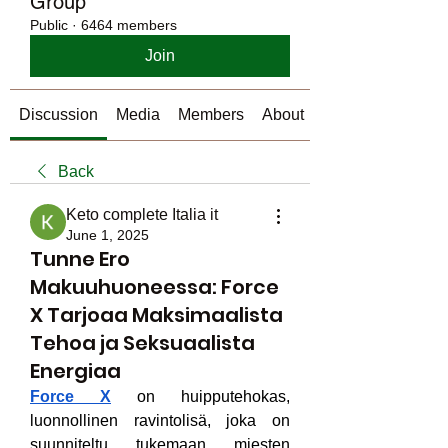
Group
Public
·
6464 members
Join
Discussion
Media
Members
About
Back
Keto complete Italia it
June 1, 2025
Tunne Ero
Makuuhuoneessa: Force
X Tarjoaa Maksimaalista
Tehoa ja Seksuaalista
Energiaa
Force X
 on huipputehokas, 
luonnollinen ravintolisä, joka on 
suunniteltu tukemaan miesten 