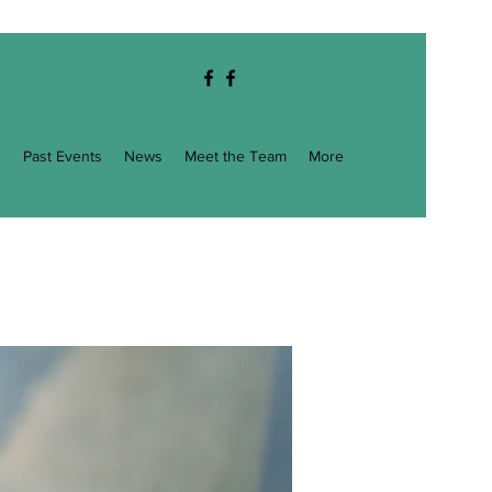
g
Past Events
News
Meet the Team
More