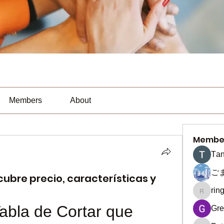
Members
About
Membe
Тan
ご
ubre precio, características y
rin
ringquie
abla de Cortar que 
Gre