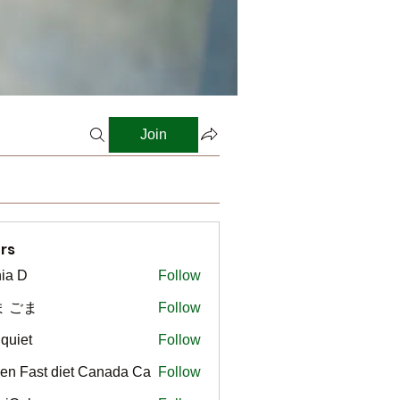
Join
rs
ia D
Follow
ま ごま
Follow
gquiet
Follow
t
en Fast diet Canada Ca
Follow