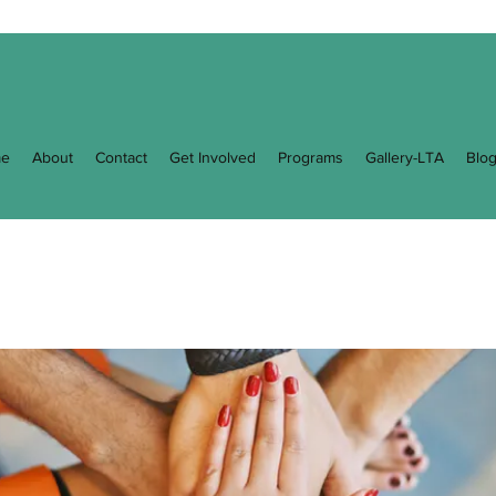
e
About
Contact
Get Involved
Programs
Gallery-LTA
Blo