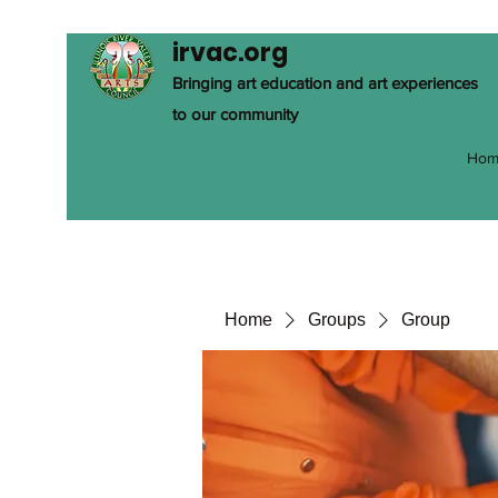
irvac.org
Bringing art education and art experiences
to our community
Hom
Home
Groups
Group