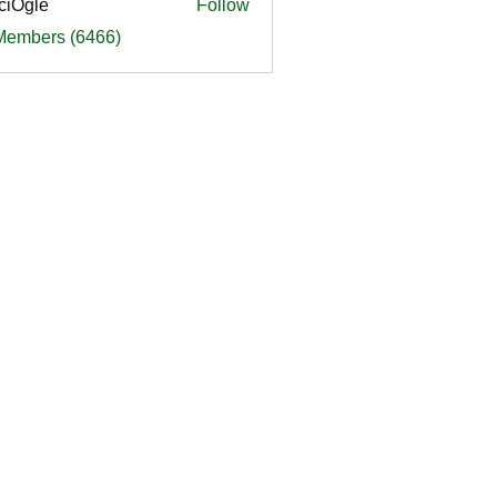
ciOgle
Follow
le
 Members (6466)