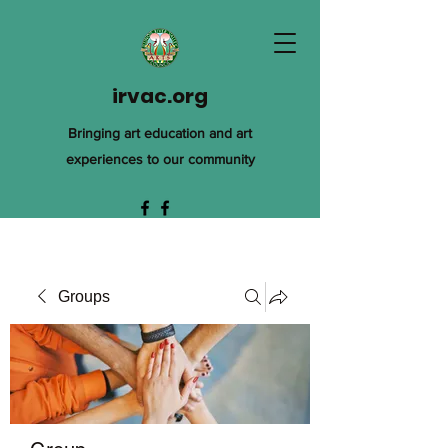
irvac.org
Bringing art education and art
experiences to our community
Groups