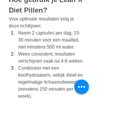
Diet Pillen?
Voor optimale resultaten volg je 
deze richtlijnen:
Neem 2 capsules per dag, 15-
30 minuten voor een maaltijd, 
met minstens 500 ml water.
Wees consistent; resultaten 
verschijnen vaak na 4-6 weken.
Combineer met een 
koolhydraatarm, vetrijk dieet en 
regelmatige lichaamsbeweging 
(minstens 150 minuten per 
week).
Bewaar de capsules op een 
koele, droge plaats en houd ze 
buiten bereik van kinderen.